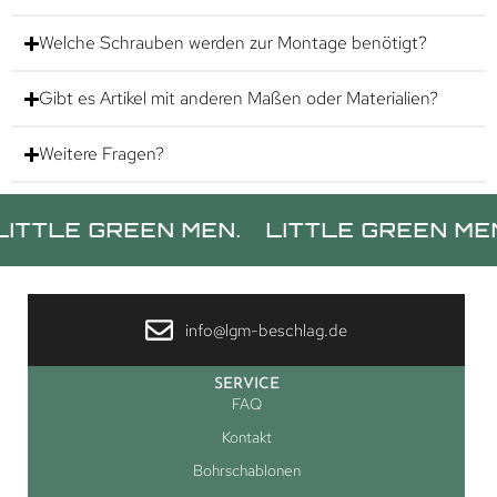
Welche Schrauben werden zur Montage benötigt?
Gibt es Artikel mit anderen Maßen oder Materialien?
Weitere Fragen?
 GREEN MEN.
LITTLE GREEN MEN.
LI
info@lgm-beschlag.de
SERVICE
FAQ
Kontakt
Bohrschablonen