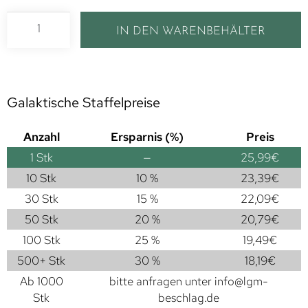
IN DEN WARENBEHÄLTER
Galaktische Staffelpreise
Anzahl
Ersparnis (%)
Preis
1
Stk
—
25,99
€
10 Stk
10 %
23,39
€
30 Stk
15 %
22,09
€
50 Stk
20 %
20,79
€
100 Stk
25 %
19,49
€
500+ Stk
30 %
18,19
€
Ab 1000
bitte anfragen unter
info@lgm-
Stk
beschlag.de