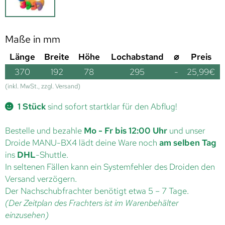
Maße in mm
Länge
Breite
Höhe
Lochabstand
⌀
Preis
370
192
78
295
-
25,99
€
(inkl. MwSt., zzgl. Versand)
1 Stück
sind sofort startklar für den Abflug!
Bestelle und bezahle
Mo - Fr bis 12:00 Uhr
und unser
Droide MANU-BX4 lädt deine Ware noch
am selben Tag
ins
DHL
-Shuttle.
In seltenen Fällen kann ein Systemfehler des Droiden den
Versand verzögern.
Der Nachschubfrachter benötigt etwa 5 – 7 Tage.
(Der Zeitplan des Frachters ist im Warenbehälter
einzusehen)