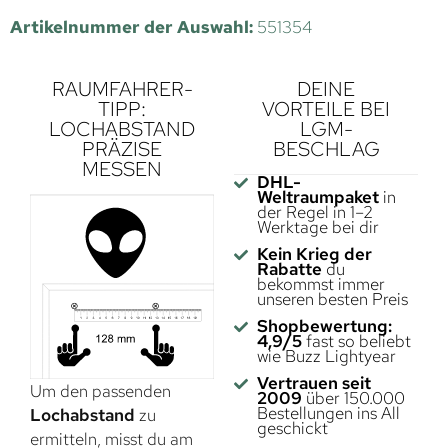
Artikelnummer der Auswahl:
551354
RAUMFAHRER-
DEINE
TIPP:
VORTEILE BEI
LOCHABSTAND
LGM-
PRÄZISE
BESCHLAG
MESSEN
DHL-
Weltraumpaket
in
der Regel in 1–2
Werktage bei dir
Kein Krieg der
Rabatte
du
bekommst immer
unseren besten Preis
Shopbewertung:
4,9/5
fast so beliebt
wie Buzz Lightyear
Vertrauen seit
Um den passenden
2009
über 150.000
Bestellungen ins All
Lochabstand
zu
geschickt
ermitteln, misst du am