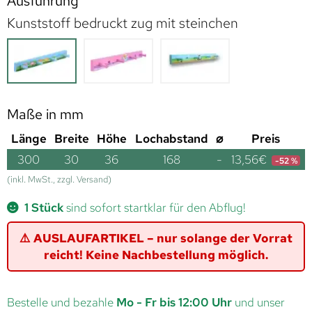
Ausführung
Kunststoff bedruckt zug mit steinchen
Maße in mm
Länge
Breite
Höhe
Lochabstand
⌀
Preis
300
30
36
168
-
13,56
€
-52 %
(inkl. MwSt., zzgl. Versand)
1 Stück
sind sofort startklar für den Abflug!
⚠️ AUSLAUFARTIKEL – nur solange der Vorrat
reicht! Keine Nachbestellung möglich.
Bestelle und bezahle
Mo - Fr bis 12:00 Uhr
und unser