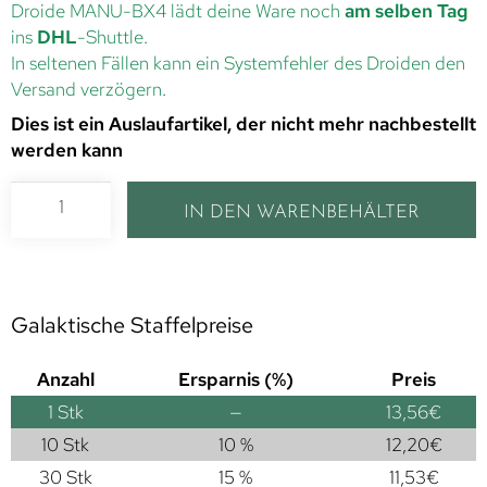
Droide MANU-BX4 lädt deine Ware noch
am selben Tag
ins
DHL
-Shuttle.
In seltenen Fällen kann ein Systemfehler des Droiden den
Versand verzögern.
Dies ist ein Auslaufartikel, der nicht mehr nachbestellt
werden kann
IN DEN WARENBEHÄLTER
Galaktische Staffelpreise
Anzahl
Ersparnis (%)
Preis
1
Stk
—
13,56
€
10 Stk
10 %
12,20
€
30 Stk
15 %
11,53
€