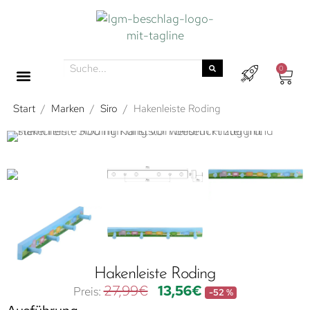
0
Start
/
Marken
/
Siro
/
Hakenleiste Roding
Hakenleiste Roding
27,99
€
13,56
€
-52 %