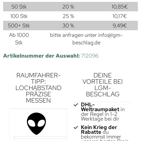
50 Stk
20 %
10,85
€
100 Stk
25 %
10,17
€
500+ Stk
30 %
9,49
€
Ab 1000
bitte anfragen unter
info@lgm-
Stk
beschlag.de
Artikelnummer der Auswahl:
712096
RAUMFAHRER-
DEINE
TIPP:
VORTEILE BEI
LOCHABSTAND
LGM-
PRÄZISE
BESCHLAG
MESSEN
DHL-
Weltraumpaket
in
der Regel in 1–2
Werktage bei dir
Kein Krieg der
Rabatte
du
bekommst immer