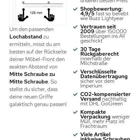
unseren besten Preis
Shopbewertung:
4,9/5
fast so beliebt
wie Buzz Lightyear
Vertrauen seit
Um den passenden
2009
über 150.000
Bestellungen ins All
Lochabstand
zu
geschickt
ermitteln, misst du am
30 Tage
besten auf der Rückseite
Rückgaberecht
innerhalb der
deiner Möbel-Front den
Milchstraße
exakten Abstand von
Verschlüsselte
Mitte Schraube zu
Datenübertragung
sicher vor dem
Mitte Schraube
. So
Imperium
stellst du sicher, dass
CO2-kompensierter
deine neuen Griffe
Versand
nachhaltig
mit DHL GoGreen
galaktisch genau passen!
Kompakte
Verpackung
weniger
Müll, mehr Platz im
Frachtraum
Viele Artikel
inklusive Schrauben