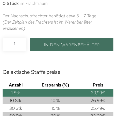
0 Stück
im Frachtraum
Der Nachschubfrachter benötigt etwa 5 – 7 Tage.
(Der Zeitplan des Frachters ist im Warenbehälter
einzusehen)
IN DEN WARENBEHÄLTER
Galaktische Staffelpreise
Anzahl
Ersparnis (%)
Preis
1
Stk
—
29,99
€
10 Stk
10 %
26,99
€
30 Stk
15 %
25,49
€
50 Stk
20 %
23,99
€