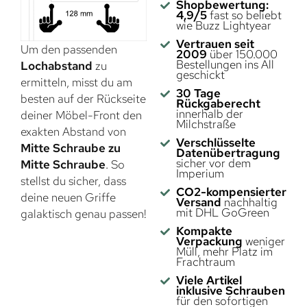
Shopbewertung:
4,9/5
fast so beliebt
wie Buzz Lightyear
Vertrauen seit
Um den passenden
2009
über 150.000
Bestellungen ins All
Lochabstand
zu
geschickt
ermitteln, misst du am
30 Tage
besten auf der Rückseite
Rückgaberecht
innerhalb der
deiner Möbel-Front den
Milchstraße
exakten Abstand von
Verschlüsselte
Mitte Schraube zu
Datenübertragung
sicher vor dem
Mitte Schraube
. So
Imperium
stellst du sicher, dass
CO2-kompensierter
deine neuen Griffe
Versand
nachhaltig
mit DHL GoGreen
galaktisch genau passen!
Kompakte
Verpackung
weniger
Müll, mehr Platz im
Frachtraum
Viele Artikel
inklusive Schrauben
für den sofortigen