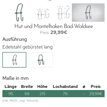
Hut und Mantelhaken Bad-Waldsee
29,99
€
Ausführung
Edelstahl gebürstet lang
Maße in mm
Länge
Breite
Höhe
Lochabstand
⌀
Preis
95
68
215
76
-
29,99
€
(inkl. MwSt., zzgl. Versand)