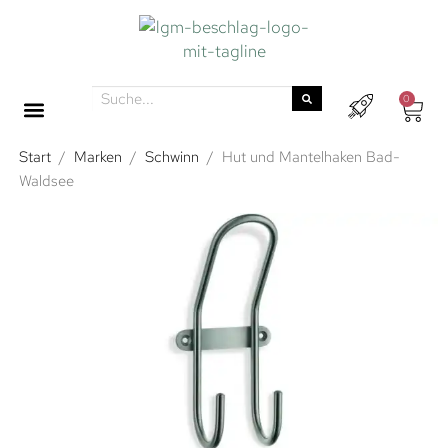
0
Start
/
Marken
/
Schwinn
/
Hut und Mantelhaken Bad-
Waldsee