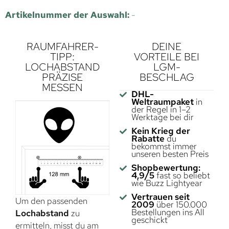
Artikelnummer der Auswahl:
-
RAUMFAHRER-
DEINE
TIPP:
VORTEILE BEI
LOCHABSTAND
LGM-
PRÄZISE
BESCHLAG
MESSEN
DHL-
Weltraumpaket
in
der Regel in 1–2
Werktage bei dir
Kein Krieg der
Rabatte
du
bekommst immer
unseren besten Preis
Shopbewertung:
4,9/5
fast so beliebt
wie Buzz Lightyear
Vertrauen seit
Um den passenden
2009
über 150.000
Bestellungen ins All
Lochabstand
zu
geschickt
ermitteln, misst du am