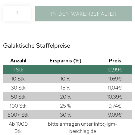
IN DEN WARENBEHÄLTER
Galaktische Staffelpreise
Anzahl
Ersparnis (%)
Preis
1
Stk
—
12,99
€
10 Stk
10 %
11,69
€
30 Stk
15 %
11,04
€
50 Stk
20 %
10,39
€
100 Stk
25 %
9,74
€
500+ Stk
30 %
9,09
€
Ab 1000
bitte anfragen unter
info@lgm-
Stk
beschlag.de