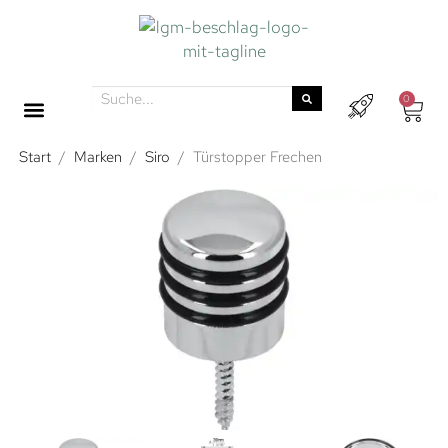
0
Start
/
Marken
/
Siro
/
Türstopper Frechen