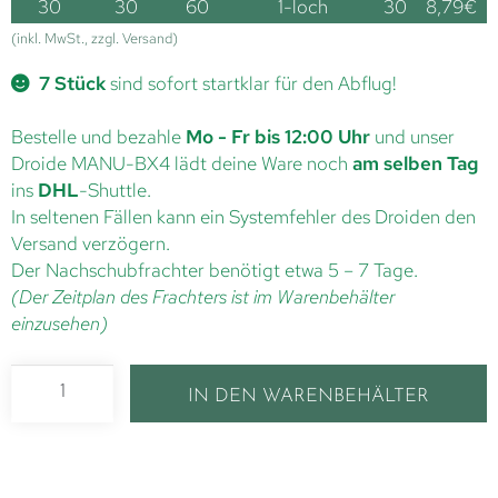
30
30
60
1-loch
30
8,79
€
(inkl. MwSt., zzgl. Versand)
7 Stück
sind sofort startklar für den Abflug!
Bestelle und bezahle
Mo - Fr bis 12:00 Uhr
und unser
Droide MANU-BX4 lädt deine Ware noch
am selben Tag
ins
DHL
-Shuttle.
In seltenen Fällen kann ein Systemfehler des Droiden den
Versand verzögern.
Der Nachschubfrachter benötigt etwa 5 – 7 Tage.
(Der Zeitplan des Frachters ist im Warenbehälter
einzusehen)
IN DEN WARENBEHÄLTER