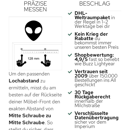
PRÄZISE
BESCHLAG
MESSEN
DHL-
Weltraumpaket
in
der Regel in 1–2
Werktage bei dir
Kein Krieg der
Rabatte
du
bekommst immer
unseren besten Preis
Shopbewertung:
4,9/5
fast so beliebt
wie Buzz Lightyear
Vertrauen seit
Um den passenden
2009
über 150.000
Bestellungen ins All
Lochabstand
zu
geschickt
ermitteln, misst du am
30 Tage
besten auf der Rückseite
Rückgaberecht
innerhalb der
deiner Möbel-Front den
Milchstraße
exakten Abstand von
Verschlüsselte
Mitte Schraube zu
Datenübertragung
sicher vor dem
Mitte Schraube
. So
Imperium
stellst du sicher, dass