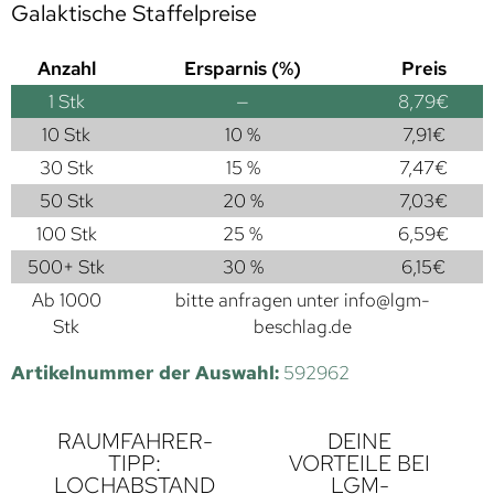
Galaktische Staffelpreise
Anzahl
Ersparnis (%)
Preis
1
Stk
—
8,79
€
10 Stk
10 %
7,91
€
30 Stk
15 %
7,47
€
50 Stk
20 %
7,03
€
100 Stk
25 %
6,59
€
500+ Stk
30 %
6,15
€
Ab 1000
bitte anfragen unter
info@lgm-
Stk
beschlag.de
Artikelnummer der Auswahl:
592962
RAUMFAHRER-
DEINE
TIPP:
VORTEILE BEI
LOCHABSTAND
LGM-