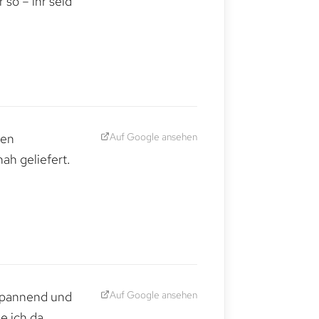
so – ihr seid
Auf Google ansehen
den
ah geliefert.
Auf Google ansehen
 spannend und
e ich da