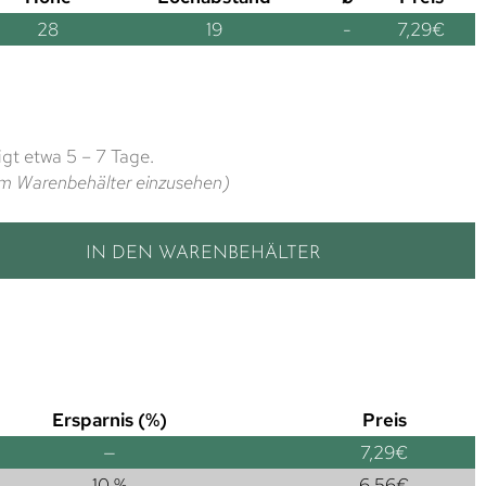
28
19
-
7,29
€
gt etwa 5 – 7 Tage.
t im Warenbehälter einzusehen)
IN DEN WARENBEHÄLTER
Ersparnis (%)
Preis
—
7,29
€
10 %
6,56
€