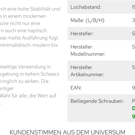
Lochabstand:
1
ch eine hohe Stabilität und
de in einem modernen
Maße: (L/B/H)
3
ire nicht nur eine
rn auch eine haptisch
Hersteller:
S
ese matte Ausführung fügt
n minimalistisch-modern bis
Hersteller
5
Modellnummer:
elseitige Verwendung in
Hersteller
5
rbgebung in tiefem Schwarz
Artikelnummer:
inglich zu wirken. Die
EAN:
9
rtiger
ahl für alle, die Wert auf
Beiliegende Schrauben:
P
.
D
g
KUNDENSTIMMEN AUS DEM UNIVERSUM