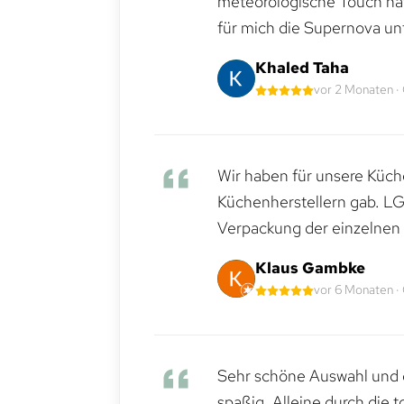
meteorologische Touch hat 
für mich die Supernova un
Khaled Taha
vor 2 Monaten ·
Wir haben für unsere Küche
Küchenherstellern gab. LG
Verpackung der einzelnen G
Klaus Gambke
vor 6 Monaten ·
Sehr schöne Auswahl und d
spaßig. Alleine durch die 