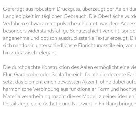
Gefertigt aus robustem Druckguss, überzeugt der Aalen dur
Langlebigkeit im täglichen Gebrauch. Die Oberfläche wur
Verfahren schwarz matt pulverbeschichtet, was dem Accesso
besonders widerstandsfähige Schutzschicht verleiht, sonde
angenehme und optisch ausdrucksstarke Textur erzeugt. Di
sich nahtlos in unterschiedlichste Einrichtungsstile ein, vo
hin zu klassisch-elegant.
Die durchdachte Konstruktion des Aalen ermöglicht eine vi
Flur, Garderobe oder Schlafbereich. Durch die dezente Fa
setzt das Element einen bewussten Akzent, ohne dabei aufdr
harmonische Verbindung aus funktionaler Form und hochwe
Materialverarbeitung macht dieses Modell zu einer idealen W
Details legen, die Ästhetik und Nutzwert in Einklang bringen