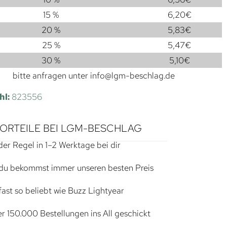
15 %
6,20
€
20 %
5,83
€
25 %
5,47
€
30 %
5,10
€
bitte anfragen unter
info@lgm-beschlag.de
hl:
823556
VORTEILE BEI LGM-BESCHLAG
der Regel in 1–2 Werktage bei dir
du bekommst immer unseren besten Preis
ast so beliebt wie Buzz Lightyear
r 150.000 Bestellungen ins All geschickt