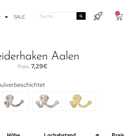
0
r
SALE
eiderhaken Aalen
7,29
€
ulverbeschichtet
Höhe
Lochabstand
⌀
Preis