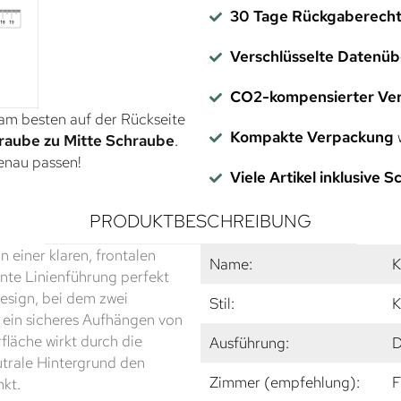
30 Tage Rückgaberech
Verschlüsselte Datenü
CO2-kompensierter Ve
 am besten auf der Rückseite
Kompakte Verpackung
w
raube zu Mitte Schraube
.
genau passen!
Viele Artikel inklusive 
PRODUKTBESCHREIBUNG
n einer klaren, frontalen
Name:
K
nte Linienführung perfekt
Design, bei dem zwei
Stil:
K
ein sicheres Aufhängen von
fläche wirkt durch die
Ausführung:
D
trale Hintergrund den
Zimmer (empfehlung):
F
nkt.