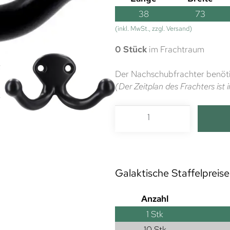
38
73
(inkl. MwSt., zzgl. Versand)
0 Stück
im Frachtraum
Der Nachschubfrachter benöti
(Der Zeitplan des Frachters is
Galaktische Staffelpreise
Anzahl
1
Stk
10 Stk