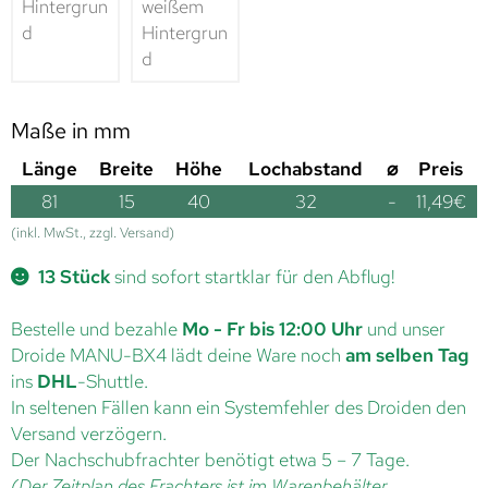
Maße in mm
Länge
Breite
Höhe
Lochabstand
⌀
Preis
81
15
40
32
-
11,49
€
(inkl. MwSt., zzgl. Versand)
13 Stück
sind sofort startklar für den Abflug!
Bestelle und bezahle
Mo - Fr bis 12:00 Uhr
und unser
Droide MANU-BX4 lädt deine Ware noch
am selben Tag
ins
DHL
-Shuttle.
In seltenen Fällen kann ein Systemfehler des Droiden den
Versand verzögern.
Der Nachschubfrachter benötigt etwa 5 – 7 Tage.
(Der Zeitplan des Frachters ist im Warenbehälter