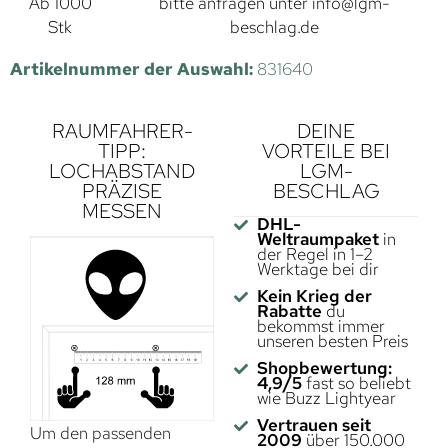
Ab 1000
bitte anfragen unter
info@lgm-
Stk
beschlag.de
Artikelnummer der Auswahl:
831640
RAUMFAHRER-
DEINE
TIPP:
VORTEILE BEI
LOCHABSTAND
LGM-
PRÄZISE
BESCHLAG
MESSEN
DHL-
Weltraumpaket
in
der Regel in 1–2
Werktage bei dir
Kein Krieg der
Rabatte
du
bekommst immer
unseren besten Preis
Shopbewertung:
4,9/5
fast so beliebt
wie Buzz Lightyear
Vertrauen seit
Um den passenden
2009
über 150.000