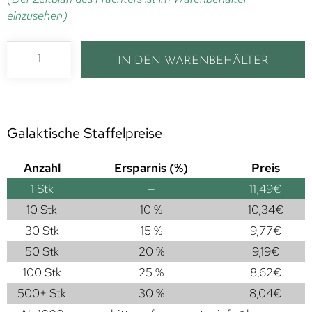
einzusehen)
IN DEN WARENBEHÄLTER
Galaktische Staffelpreise
Anzahl
Ersparnis (%)
Preis
1
Stk
—
11,49
€
10 Stk
10 %
10,34
€
30 Stk
15 %
9,77
€
50 Stk
20 %
9,19
€
100 Stk
25 %
8,62
€
500+ Stk
30 %
8,04
€