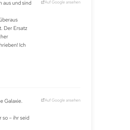
Auf Google ansehen
h aus und sind
 überaus
. Der Ersatz
cher
hrieben! Ich
Auf Google ansehen
e Galaxie.
,
so – ihr seid