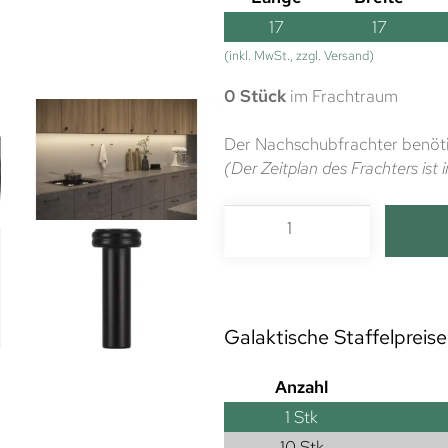
17
17
(inkl. MwSt., zzgl. Versand)
0 Stück
im Frachtraum
Der Nachschubfrachter benöti
(Der Zeitplan des Frachters is
Galaktische Staffelpreise
Anzahl
1
Stk
10 Stk