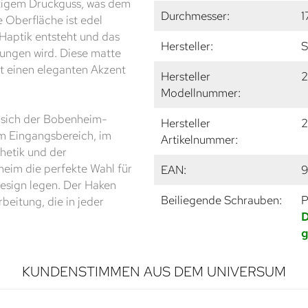
tigem Druckguss, was dem
Durchmesser:
1
e Oberfläche ist edel
Haptik entsteht und das
Hersteller:
S
ungen wird. Diese matte
t einen eleganten Akzent
Hersteller
2
Modellnummer:
 sich der Bobenheim-
Hersteller
2
im Eingangsbereich, im
Artikelnummer:
hetik und der
eim die perfekte Wahl für
EAN:
Design legen. Der Haken
Beiliegende Schrauben:
P
beitung, die in jeder
D
g
KUNDENSTIMMEN AUS DEM UNIVERSUM