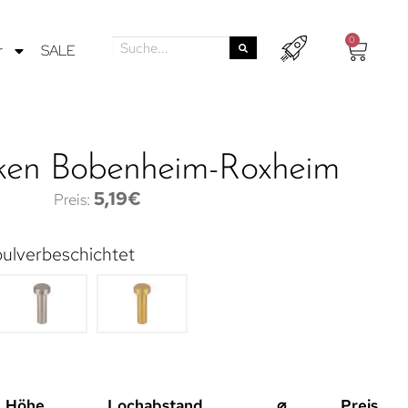
0
r
SALE
aken Bobenheim-Roxheim
5,19
€
ulverbeschichtet
Höhe
Lochabstand
⌀
Preis