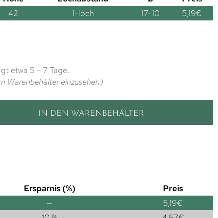
42
1-loch
17-10
5,19
€
gt etwa 5 – 7 Tage.
t im Warenbehälter einzusehen)
IN DEN WARENBEHÄLTER
Ersparnis (%)
Preis
—
5,19
€
10 %
4,67
€