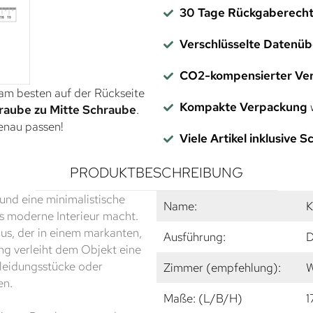
30 Tage Rückgaberech
Verschlüsselte Datenü
CO2-kompensierter Ve
 am besten auf der Rückseite
Kompakte Verpackung
w
raube zu Mitte Schraube
.
genau passen!
Viele Artikel inklusive 
PRODUKTBESCHREIBUNG
 und eine minimalistische
Name:
K
es moderne Interieur macht.
aus, der in einem markanten,
Ausführung:
D
ng verleiht dem Objekt eine
Kleidungsstücke oder
Zimmer (empfehlung):
W
en.
Maße: (L/B/H)
1