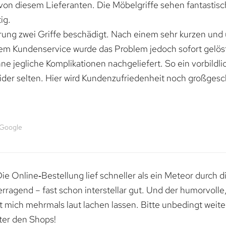
von diesem Lieferanten. Die Möbelgriffe sehen fantastisc
ig.
erung zwei Griffe beschädigt. Nach einem sehr kurzen und
dem Kundenservice wurde das Problem jedoch sofort gelöst
e jegliche Komplikationen nachgeliefert. So ein vorbildli
ider selten. Hier wird Kundenzufriedenheit noch großgesc
 Google
e Online‑Bestellung lief schneller als ein Meteor durch di
erragend – fast schon interstellar gut. Und der humorvolle
mich mehrmals laut lachen lassen. Bitte unbedingt weiter 
ter den Shops!