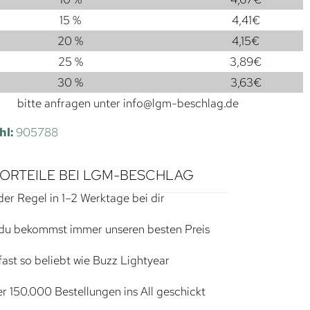
15 %
4,41
€
20 %
4,15
€
25 %
3,89
€
30 %
3,63
€
bitte anfragen unter
info@lgm-beschlag.de
hl:
905788
VORTEILE BEI LGM-BESCHLAG
der Regel in 1–2 Werktage bei dir
du bekommst immer unseren besten Preis
ast so beliebt wie Buzz Lightyear
r 150.000 Bestellungen ins All geschickt