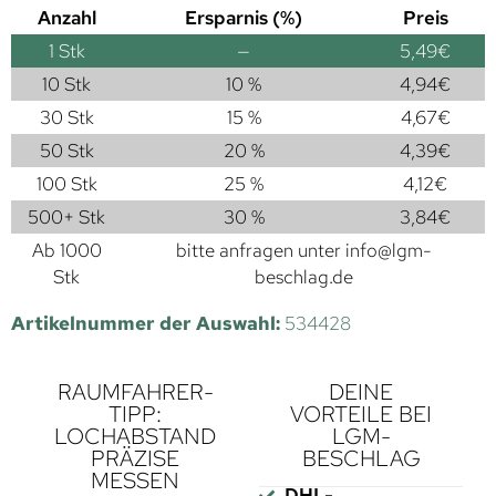
Anzahl
Ersparnis (%)
Preis
1
Stk
—
5,49
€
10 Stk
10 %
4,94
€
30 Stk
15 %
4,67
€
50 Stk
20 %
4,39
€
100 Stk
25 %
4,12
€
500+ Stk
30 %
3,84
€
Ab 1000
bitte anfragen unter
info@lgm-
Stk
beschlag.de
Artikelnummer der Auswahl:
534428
RAUMFAHRER-
DEINE
TIPP:
VORTEILE BEI
LOCHABSTAND
LGM-
PRÄZISE
BESCHLAG
MESSEN
DHL-