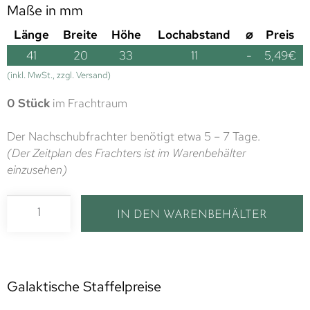
Maße in mm
Länge
Breite
Höhe
Lochabstand
⌀
Preis
41
20
33
11
-
5,49
€
(inkl. MwSt., zzgl. Versand)
0 Stück
im Frachtraum
Der Nachschubfrachter benötigt etwa 5 – 7 Tage.
(Der Zeitplan des Frachters ist im Warenbehälter
einzusehen)
IN DEN WARENBEHÄLTER
Galaktische Staffelpreise