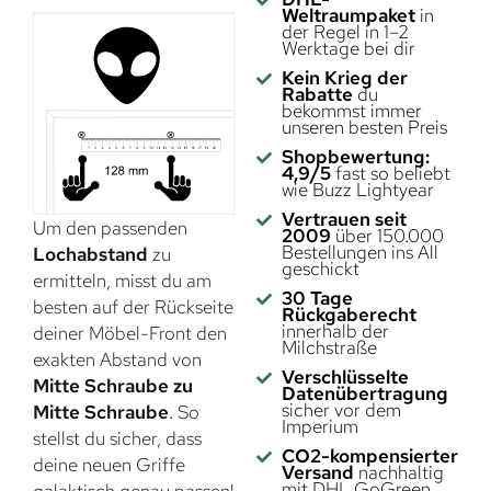
Weltraumpaket
in
der Regel in 1–2
Werktage bei dir
Kein Krieg der
Rabatte
du
bekommst immer
unseren besten Preis
Shopbewertung:
4,9/5
fast so beliebt
wie Buzz Lightyear
Vertrauen seit
Um den passenden
2009
über 150.000
Bestellungen ins All
Lochabstand
zu
geschickt
ermitteln, misst du am
30 Tage
besten auf der Rückseite
Rückgaberecht
innerhalb der
deiner Möbel-Front den
Milchstraße
exakten Abstand von
Verschlüsselte
Mitte Schraube zu
Datenübertragung
sicher vor dem
Mitte Schraube
. So
Imperium
stellst du sicher, dass
CO2-kompensierter
deine neuen Griffe
Versand
nachhaltig
mit DHL GoGreen