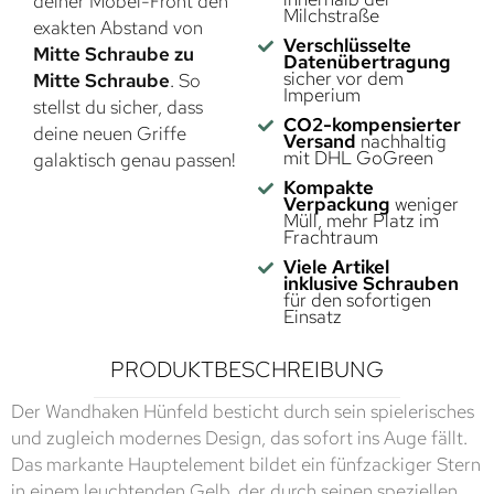
deiner Möbel-Front den
Milchstraße
exakten Abstand von
Verschlüsselte
Mitte Schraube zu
Datenübertragung
sicher vor dem
Mitte Schraube
. So
Imperium
stellst du sicher, dass
CO2-kompensierter
deine neuen Griffe
Versand
nachhaltig
mit DHL GoGreen
galaktisch genau passen!
Kompakte
Verpackung
weniger
Müll, mehr Platz im
Frachtraum
Viele Artikel
inklusive Schrauben
für den sofortigen
Einsatz
PRODUKTBESCHREIBUNG
Der Wandhaken Hünfeld besticht durch sein spielerisches
und zugleich modernes Design, das sofort ins Auge fällt.
Das markante Hauptelement bildet ein fünfzackiger Stern
in einem leuchtenden Gelb, der durch seinen speziellen