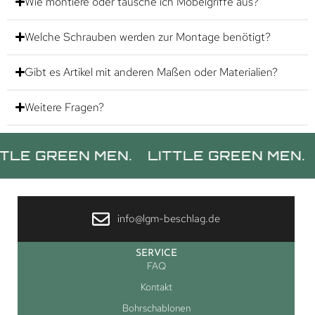
Wie montiere oder tausche ich Möbelgriffe aus?
Welche Schrauben werden zur Montage benötigt?
Gibt es Artikel mit anderen Maßen oder Materialien?
Weitere Fragen?
REEN MEN.
LITTLE GREEN MEN.
LITTL
info@lgm-beschlag.de
SERVICE
FAQ
Kontakt
Bohrschablonen