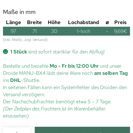
Maße in mm
Länge
Breite
Höhe
Lochabstand
⌀
Preis
97
71
30
1-loch
-
9,69
€
(inkl. MwSt., zzgl. Versand)
1 Stück
sind sofort startklar für den Abflug!
Bestelle und bezahle
Mo - Fr bis 12:00 Uhr
und unser
Droide MANU-BX4 lädt deine Ware noch
am selben Tag
ins
DHL
-Shuttle.
In seltenen Fällen kann ein Systemfehler des Droiden den
Versand verzögern.
Der Nachschubfrachter benötigt etwa 5 – 7 Tage.
(Der Zeitplan des Frachters ist im Warenbehälter
einzusehen)