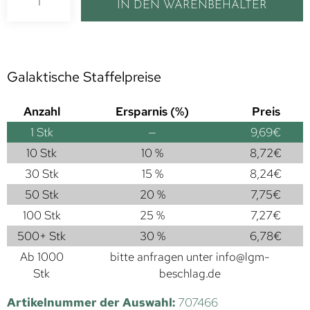
IN DEN WARENBEHÄLTER
Galaktische Staffelpreise
Anzahl
Ersparnis (%)
Preis
1
Stk
—
9,69
€
10 Stk
10 %
8,72
€
30 Stk
15 %
8,24
€
50 Stk
20 %
7,75
€
100 Stk
25 %
7,27
€
500+ Stk
30 %
6,78
€
Ab 1000
bitte anfragen unter
info@lgm-
Stk
beschlag.de
Artikelnummer der Auswahl:
707466