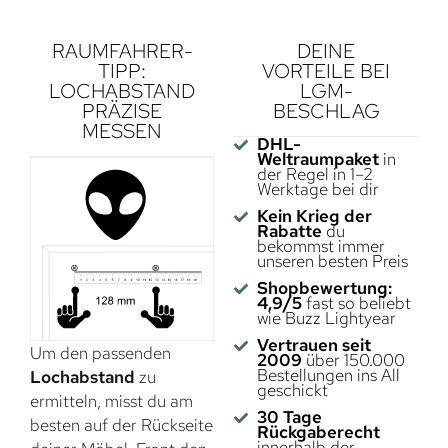
RAUMFAHRER-
DEINE
TIPP:
VORTEILE BEI
LOCHABSTAND
LGM-
PRÄZISE
BESCHLAG
MESSEN
DHL-
Weltraumpaket
in
der Regel in 1–2
Werktage bei dir
Kein Krieg der
Rabatte
du
bekommst immer
unseren besten Preis
Shopbewertung:
4,9/5
fast so beliebt
wie Buzz Lightyear
Vertrauen seit
Um den passenden
2009
über 150.000
Bestellungen ins All
Lochabstand
zu
geschickt
ermitteln, misst du am
30 Tage
besten auf der Rückseite
Rückgaberecht
innerhalb der