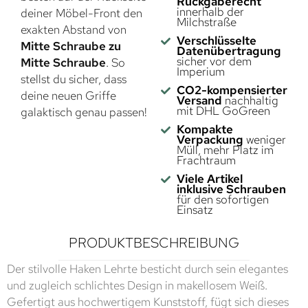
Rückgaberecht
innerhalb der
deiner Möbel-Front den
Milchstraße
exakten Abstand von
Verschlüsselte
Mitte Schraube zu
Datenübertragung
sicher vor dem
Mitte Schraube
. So
Imperium
stellst du sicher, dass
CO2-kompensierter
deine neuen Griffe
Versand
nachhaltig
mit DHL GoGreen
galaktisch genau passen!
Kompakte
Verpackung
weniger
Müll, mehr Platz im
Frachtraum
Viele Artikel
inklusive Schrauben
für den sofortigen
Einsatz
PRODUKTBESCHREIBUNG
Der stilvolle Haken Lehrte besticht durch sein elegantes
und zugleich schlichtes Design in makellosem Weiß.
Gefertigt aus hochwertigem Kunststoff, fügt sich dieses