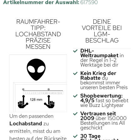
Artikelnummer der Auswahl:
617590
RAUMFAHRER-
DEINE
TIPP:
VORTEILE BEI
LOCHABSTAND
LGM-
PRÄZISE
BESCHLAG
MESSEN
DHL-
Weltraumpaket
in
der Regel in 1–2
Werktage bei dir
Kein Krieg der
Rabatte
du
bekommst immer
unseren besten Preis
Shopbewertung:
4,9/5
fast so beliebt
wie Buzz Lightyear
Vertrauen seit
Um den passenden
2009
über 150.000
Bestellungen ins All
Lochabstand
zu
geschickt
ermitteln, misst du am
30 Tage
besten auf der Rückseite