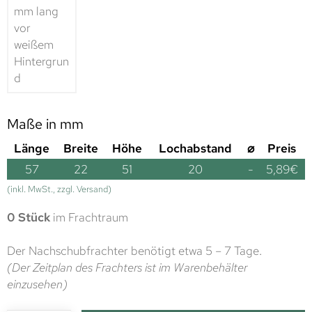
Maße in mm
Länge
Breite
Höhe
Lochabstand
⌀
Preis
57
22
51
20
-
5,89
€
(inkl. MwSt., zzgl. Versand)
0 Stück
im Frachtraum
Der Nachschubfrachter benötigt etwa 5 – 7 Tage.
(Der Zeitplan des Frachters ist im Warenbehälter
einzusehen)