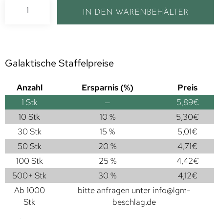
IN DEN WARENBEHÄLTER
Galaktische Staffelpreise
Anzahl
Ersparnis (%)
Preis
1
Stk
—
5,89
€
10 Stk
10 %
5,30
€
30 Stk
15 %
5,01
€
50 Stk
20 %
4,71
€
100 Stk
25 %
4,42
€
500+ Stk
30 %
4,12
€
Ab 1000
bitte anfragen unter
info@lgm-
Stk
beschlag.de