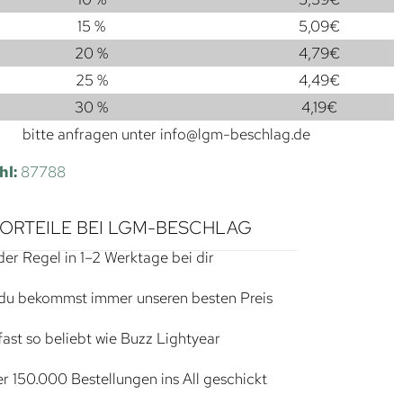
15 %
5,09
€
20 %
4,79
€
25 %
4,49
€
30 %
4,19
€
bitte anfragen unter
info@lgm-beschlag.de
hl:
87788
VORTEILE BEI LGM-BESCHLAG
der Regel in 1–2 Werktage bei dir
du bekommst immer unseren besten Preis
ast so beliebt wie Buzz Lightyear
r 150.000 Bestellungen ins All geschickt