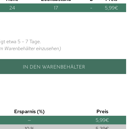
24
17
-
5,99
€
gt etwa 5 – 7 Tage.
t im Warenbehälter einzusehen)
IN DEN WARENBEHÄLTER
Ersparnis (%)
Preis
—
5,99
€
10 %
5,39
€