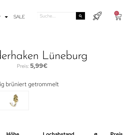
0
r
SALE
derhaken Lüneburg
5,99
€
ig brüniert getrommelt
Höhe
Lochabstand
⌀
Preis