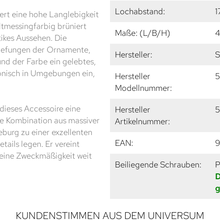
Lochabstand:
1
ert eine hohe Langlebigkeit
ltmessingfarbig brüniert
Maße: (L/B/H)
4
tikes Aussehen. Die
rtiefungen der Ornamente,
Hersteller:
S
nd der Farbe ein gelebtes,
monisch in Umgebungen ein,
Hersteller
5
Modellnummer:
dieses Accessoire eine
Hersteller
5
Die Kombination aus massiver
Artikelnummer:
burg zu einer exzellenten
EAN:
etails legen. Er vereint
 reine Zweckmäßigkeit weit
Beiliegende Schrauben:
P
D
g
KUNDENSTIMMEN AUS DEM UNIVERSUM