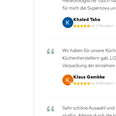
meteorologische Touch hat 
für mich die Supernova un
Khaled Taha
vor 2 Monaten ·
Wir haben für unsere Küche
Küchenherstellern gab. LG
Verpackung der einzelnen G
Klaus Gambke
vor 6 Monaten ·
Sehr schöne Auswahl und d
spaßig. Alleine durch die 