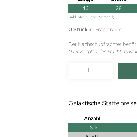
46
28
(inkl. MwSt., zzgl. Versand)
0 Stück
im Frachtraum
Der Nachschubfrachter benöti
(Der Zeitplan des Frachters is
Galaktische Staffelpreise
Anzahl
1
Stk
10 Stk