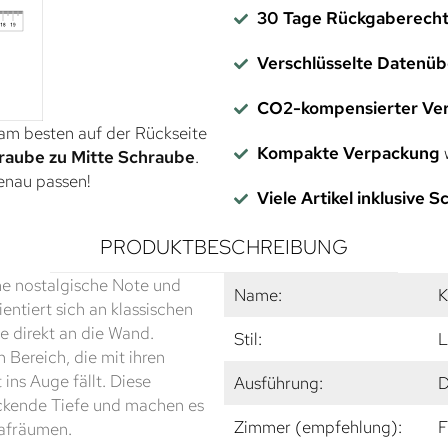
30 Tage Rückgaberech
Verschlüsselte Datenü
CO2-kompensierter Ve
 am besten auf der Rückseite
Kompakte Verpackung
w
raube zu Mitte Schraube
.
genau passen!
Viele Artikel inklusive 
PRODUKTBESCHREIBUNG
e nostalgische Note und
Name:
K
ntiert sich an klassischen
e direkt an die Wand.
Stil:
L
 Bereich, die mit ihren
ns Auge fällt. Diese
Ausführung:
D
uckende Tiefe und machen es
Zimmer (empfehlung):
F
lafräumen.