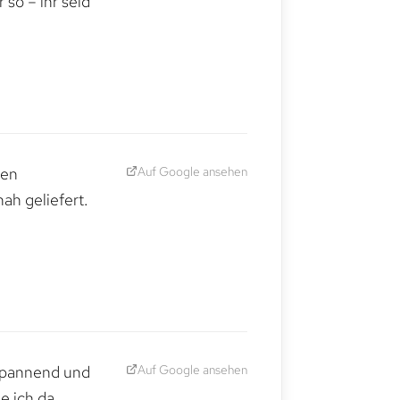
so – ihr seid
Auf Google ansehen
den
ah geliefert.
Auf Google ansehen
 spannend und
e ich da