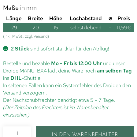
Maße in mm
Länge
Breite
Höhe
Lochabstand
⌀
Preis
29
20
15
selbstklebend
-
11,59
€
(inkl. MwSt., zzgl. Versand)
2 Stück
sind sofort startklar für den Abflug!
Bestelle und bezahle
Mo - Fr bis 12:00 Uhr
und unser
Droide MANU-BX4 lädt deine Ware noch
am selben Tag
ins
DHL
-Shuttle.
In seltenen Fällen kann ein Systemfehler des Droiden den
Versand verzögern.
Der Nachschubfrachter benötigt etwa 5 – 7 Tage.
(Der Zeitplan des Frachters ist im Warenbehälter
einzusehen)
IN DEN WARENBEHÄLTER