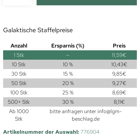
Galaktische Staffelpreise
Anzahl
Ersparnis (%)
Preis
1
Stk
—
11,59
€
10 Stk
10 %
10,43
€
30 Stk
15 %
9,85
€
50 Stk
20 %
9,27
€
100 Stk
25 %
8,69
€
500+ Stk
30 %
8,11
€
Ab 1000
bitte anfragen unter
info@lgm-
Stk
beschlag.de
Artikelnummer der Auswahl:
776904