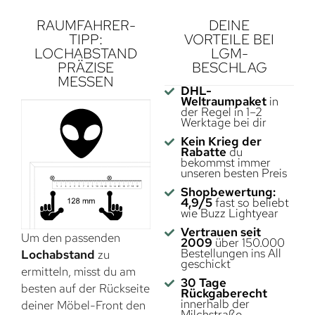
RAUMFAHRER-
DEINE
TIPP:
VORTEILE BEI
LOCHABSTAND
LGM-
PRÄZISE
BESCHLAG
MESSEN
DHL-
Weltraumpaket
in
der Regel in 1–2
Werktage bei dir
Kein Krieg der
Rabatte
du
bekommst immer
unseren besten Preis
Shopbewertung:
4,9/5
fast so beliebt
wie Buzz Lightyear
Vertrauen seit
Um den passenden
2009
über 150.000
Bestellungen ins All
Lochabstand
zu
geschickt
ermitteln, misst du am
30 Tage
besten auf der Rückseite
Rückgaberecht
innerhalb der
deiner Möbel-Front den
Milchstraße