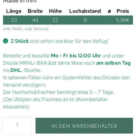
Maße in mm
Länge
Breite
Höhe
Lochabstand
⌀
Preis
33
44
22
8
-
5,99
€
(inkl. MwSt., zzgl. Versand)
2 Stück
sind sofort startklar für den Abflug!
Bestelle und bezahle
Mo - Fr bis 12:00 Uhr
und unser
Droide MANU-BX4 lädt deine Ware noch
am selben Tag
ins
DHL
-Shuttle.
In seltenen Fällen kann ein Systemfehler des Droiden den
Versand verzögern.
Der Nachschubfrachter benötigt etwa 5 – 7 Tage.
(Der Zeitplan des Frachters ist im Warenbehälter
einzusehen)
IN DEN WARENBEHÄLTER