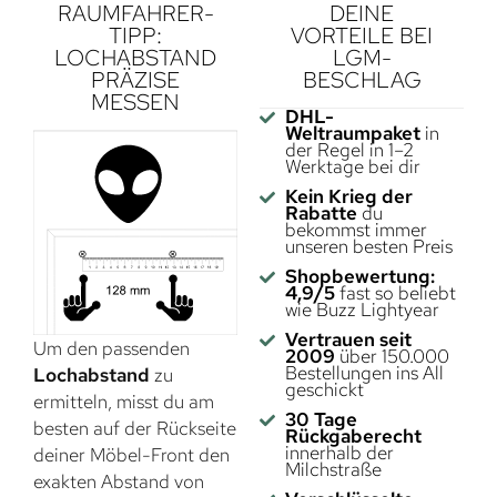
RAUMFAHRER-
DEINE
TIPP:
VORTEILE BEI
LOCHABSTAND
LGM-
PRÄZISE
BESCHLAG
MESSEN
DHL-
Weltraumpaket
in
der Regel in 1–2
Werktage bei dir
Kein Krieg der
Rabatte
du
bekommst immer
unseren besten Preis
Shopbewertung:
4,9/5
fast so beliebt
wie Buzz Lightyear
Vertrauen seit
Um den passenden
2009
über 150.000
Bestellungen ins All
Lochabstand
zu
geschickt
ermitteln, misst du am
30 Tage
besten auf der Rückseite
Rückgaberecht
innerhalb der
deiner Möbel-Front den
Milchstraße
exakten Abstand von