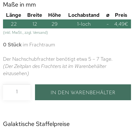
Maße in mm
Länge
Breite
Höhe
Lochabstand
⌀
Preis
22
12
29
1-loch
-
4,49
€
(inkl. MwSt., zzgl. Versand)
0 Stück
im Frachtraum
Der Nachschubfrachter benötigt etwa 5 – 7 Tage.
(Der Zeitplan des Frachters ist im Warenbehälter
einzusehen)
IN DEN WARENBEHÄLTER
Galaktische Staffelpreise