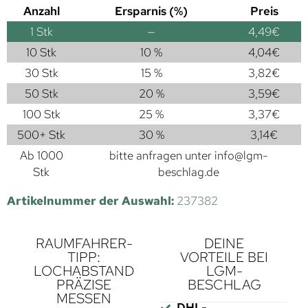
Anzahl
Ersparnis (%)
Preis
1
Stk
—
4,49
€
10 Stk
10 %
4,04
€
30 Stk
15 %
3,82
€
50 Stk
20 %
3,59
€
100 Stk
25 %
3,37
€
500+ Stk
30 %
3,14
€
Ab 1000
bitte anfragen unter
info@lgm-
Stk
beschlag.de
Artikelnummer der Auswahl:
237382
RAUMFAHRER-
DEINE
TIPP:
VORTEILE BEI
LOCHABSTAND
LGM-
PRÄZISE
BESCHLAG
MESSEN
DHL-