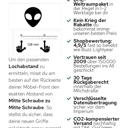
Weltraumpaket
in
der Regel in 1–2
Werktage bei dir
Kein Krieg der
Rabatte
du
bekommst immer
unseren besten Preis
Shopbewertung:
4,9/5
fast so beliebt
wie Buzz Lightyear
Vertrauen seit
Um den passenden
2009
über 150.000
Bestellungen ins All
Lochabstand
zu
geschickt
ermitteln, misst du am
30 Tage
besten auf der Rückseite
Rückgaberecht
innerhalb der
deiner Möbel-Front den
Milchstraße
exakten Abstand von
Verschlüsselte
Mitte Schraube zu
Datenübertragung
sicher vor dem
Mitte Schraube
. So
Imperium
stellst du sicher, dass
CO2-kompensierter
deine neuen Griffe
Versand
nachhaltig
mit DHL GoGreen