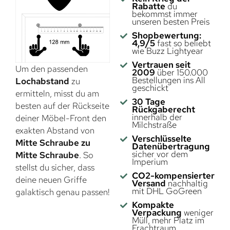
Rabatte
du
bekommst immer
unseren besten Preis
Shopbewertung:
4,9/5
fast so beliebt
wie Buzz Lightyear
Vertrauen seit
Um den passenden
2009
über 150.000
Bestellungen ins All
Lochabstand
zu
geschickt
ermitteln, misst du am
30 Tage
besten auf der Rückseite
Rückgaberecht
innerhalb der
deiner Möbel-Front den
Milchstraße
exakten Abstand von
Verschlüsselte
Mitte Schraube zu
Datenübertragung
sicher vor dem
Mitte Schraube
. So
Imperium
stellst du sicher, dass
CO2-kompensierter
deine neuen Griffe
Versand
nachhaltig
mit DHL GoGreen
galaktisch genau passen!
Kompakte
Verpackung
weniger
Müll, mehr Platz im
Frachtraum