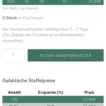
200
16
69
32
-
25,89
€
(inkl. MwSt., zzgl. Versand)
0 Stück
im Frachtraum
Der Nachschubfrachter benötigt etwa 5 – 7 Tage.
(Der Zeitplan des Frachters ist im Warenbehälter
einzusehen)
IN DEN WARENBEHÄLTER
Galaktische Staffelpreise
Anzahl
Ersparnis (%)
Preis
1
Stk
—
25,89
€