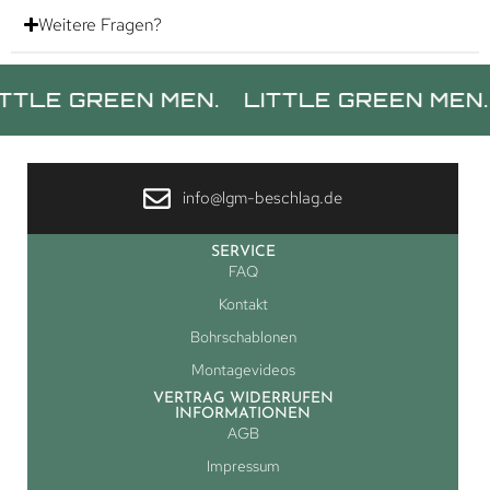
Weitere Fragen?
GREEN MEN.
LITTLE GREEN MEN.
LITT
info@lgm-beschlag.de
SERVICE
FAQ
Kontakt
Bohrschablonen
Montagevideos
VERTRAG WIDERRUFEN
INFORMATIONEN
AGB
Impressum