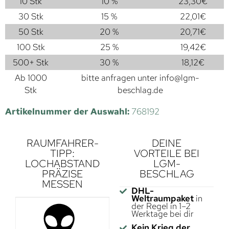
10 Stk
10 %
23,30
€
30 Stk
15 %
22,01
€
50 Stk
20 %
20,71
€
100 Stk
25 %
19,42
€
500+ Stk
30 %
18,12
€
Ab 1000
bitte anfragen unter
info@lgm-
Stk
beschlag.de
Artikelnummer der Auswahl:
768192
RAUMFAHRER-
DEINE
TIPP:
VORTEILE BEI
LOCHABSTAND
LGM-
PRÄZISE
BESCHLAG
MESSEN
DHL-
Weltraumpaket
in
der Regel in 1–2
Werktage bei dir
Kein Krieg der