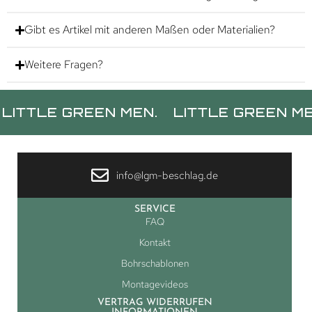
Gibt es Artikel mit anderen Maßen oder Materialien?
Weitere Fragen?
LE GREEN MEN.
LITTLE GREEN MEN.
L
info@lgm-beschlag.de
SERVICE
FAQ
Kontakt
Bohrschablonen
Montagevideos
VERTRAG WIDERRUFEN