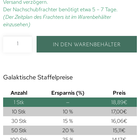
Versand verzögern.
Der Nachschubfrachter benötigt etwa 5 – 7 Tage.
(Der Zeitplan des Frachters ist im Warenbehälter
einzusehen)
IN DEN WARENBEHÄLTER
Galaktische Staffelpreise
Anzahl
Ersparnis (%)
Preis
1
Stk
—
18,89
€
10 Stk
10 %
17,00
€
30 Stk
15 %
16,06
€
50 Stk
20 %
15,11
€
100 Stk
25 %
14,17
€