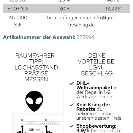
500+ Stk
30 %
13,22
€
Ab 1000
bitte anfragen unter
info@lgm-
Stk
beschlag.de
Artikelnummer der Auswahl:
825994
RAUMFAHRER-
DEINE
TIPP:
VORTEILE BEI
LOCHABSTAND
LGM-
PRÄZISE
BESCHLAG
MESSEN
DHL-
Weltraumpaket
in
der Regel in 1–2
Werktage bei dir
Kein Krieg der
Rabatte
du
bekommst immer
unseren besten Preis
Shopbewertung:
4,9/5
fast so beliebt