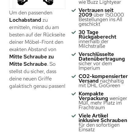
wie Buzz Lightyear
Vertrauen seit
Um den passenden
2009
über 150.000
Bestellungen ins All
Lochabstand
zu
geschickt
ermitteln, misst du am
30 Tage
besten auf der Rückseite
Rückgaberecht
innerhalb der
deiner Möbel-Front den
Milchstraße
exakten Abstand von
Verschlüsselte
Mitte Schraube zu
Datenübertragung
sicher vor dem
Mitte Schraube
. So
Imperium
stellst du sicher, dass
CO2-kompensierter
deine neuen Griffe
Versand
nachhaltig
mit DHL GoGreen
galaktisch genau passen!
Kompakte
Verpackung
weniger
Müll, mehr Platz im
Frachtraum
Viele Artikel
inklusive Schrauben
für den sofortigen
Einsatz