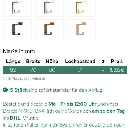
Maße in mm
Länge
Breite
Höhe
Lochabstand
⌀
Preis
92
70
80
31
-
18,89
€
(inkl. MwSt., zzgl. Versand)
5 Stück
sind sofort startklar für den Abflug!
Bestelle und bezahle
Mo - Fr bis 12:00 Uhr
und unser
Droide MANU-BX4 lädt deine Ware noch
am selben Tag
ins
DHL
-Shuttle.
In seltenen Fällen kann ein Systemfehler des Droiden den