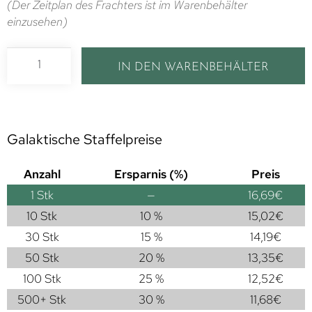
(Der Zeitplan des Frachters ist im Warenbehälter
einzusehen)
IN DEN WARENBEHÄLTER
Galaktische Staffelpreise
Anzahl
Ersparnis (%)
Preis
1
Stk
—
16,69
€
10 Stk
10 %
15,02
€
30 Stk
15 %
14,19
€
50 Stk
20 %
13,35
€
100 Stk
25 %
12,52
€
500+ Stk
30 %
11,68
€