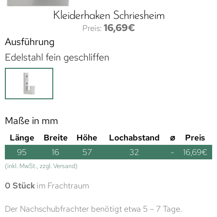
Kleiderhaken Schriesheim
16,69
€
Ausführung
Edelstahl fein geschliffen
Maße in mm
Länge
Breite
Höhe
Lochabstand
⌀
Preis
95
16
57
32
-
16,69
€
(inkl. MwSt., zzgl. Versand)
0 Stück
im Frachtraum
Der Nachschubfrachter benötigt etwa 5 – 7 Tage.