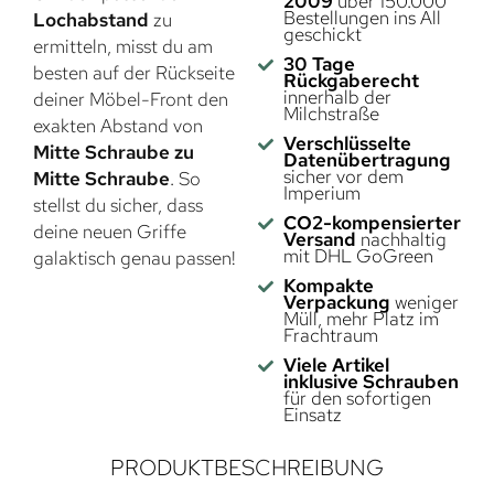
2009
über 150.000
Bestellungen ins All
Lochabstand
zu
geschickt
ermitteln, misst du am
30 Tage
besten auf der Rückseite
Rückgaberecht
innerhalb der
deiner Möbel-Front den
Milchstraße
exakten Abstand von
Verschlüsselte
Mitte Schraube zu
Datenübertragung
sicher vor dem
Mitte Schraube
. So
Imperium
stellst du sicher, dass
CO2-kompensierter
deine neuen Griffe
Versand
nachhaltig
mit DHL GoGreen
galaktisch genau passen!
Kompakte
Verpackung
weniger
Müll, mehr Platz im
Frachtraum
Viele Artikel
inklusive Schrauben
für den sofortigen
Einsatz
PRODUKTBESCHREIBUNG