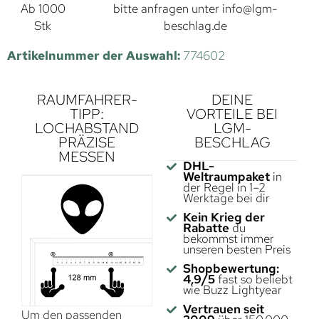
Ab 1000
bitte anfragen unter
info@lgm-
Stk
beschlag.de
Artikelnummer der Auswahl:
774602
RAUMFAHRER-
DEINE
TIPP:
VORTEILE BEI
LOCHABSTAND
LGM-
PRÄZISE
BESCHLAG
MESSEN
DHL-
Weltraumpaket
in
der Regel in 1–2
Werktage bei dir
Kein Krieg der
Rabatte
du
bekommst immer
unseren besten Preis
Shopbewertung:
4,9/5
fast so beliebt
wie Buzz Lightyear
Vertrauen seit
Um den passenden