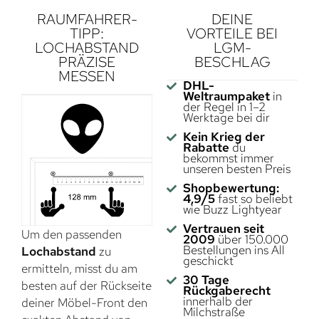
RAUMFAHRER-
DEINE
TIPP:
VORTEILE BEI
LOCHABSTAND
LGM-
PRÄZISE
BESCHLAG
MESSEN
DHL-
Weltraumpaket
in
der Regel in 1–2
Werktage bei dir
Kein Krieg der
Rabatte
du
bekommst immer
unseren besten Preis
Shopbewertung:
4,9/5
fast so beliebt
wie Buzz Lightyear
Vertrauen seit
Um den passenden
2009
über 150.000
Bestellungen ins All
Lochabstand
zu
geschickt
ermitteln, misst du am
30 Tage
besten auf der Rückseite
Rückgaberecht
innerhalb der
deiner Möbel-Front den
Milchstraße