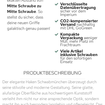
exakten Abstand von
Verschlüsselte
Mitte Schraube zu
Datenübertragung
sicher vor dem
Mitte Schraube
. So
Imperium
stellst du sicher, dass
CO2-kompensierter
deine neuen Griffe
Versand
nachhaltig
mit DHL GoGreen
galaktisch genau passen!
Kompakte
Verpackung
weniger
Müll, mehr Platz im
Frachtraum
Viele Artikel
inklusive Schrauben
für den sofortigen
Einsatz
PRODUKTBESCHREIBUNG
Der elegante Haken Schwabmünchen überzeugt durch
seine stilvolle und moderne Gestaltung. Seine glatte,
alufarbige Oberfläche aus hochwertigem Kunststoff
verleiht ihm nicht nur eine ansprechende Optik, sondern
macht ihn auch besonders langlebig und pflegeleicht. Das