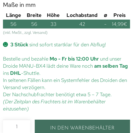
Maße in mm
Länge
Breite
Höhe
Lochabstand
⌀
Preis
56
56
33
42
-
14,99
€
(inkl. MwSt., zzgl. Versand)
3 Stück
sind sofort startklar für den Abflug!
Bestelle und bezahle
Mo - Fr bis 12:00 Uhr
und unser
Droide MANU-BX4 lädt deine Ware noch
am selben Tag
ins
DHL
-Shuttle.
In seltenen Fällen kann ein Systemfehler des Droiden den
Versand verzögern.
Der Nachschubfrachter benötigt etwa 5 – 7 Tage.
(Der Zeitplan des Frachters ist im Warenbehälter
einzusehen)
IN DEN WARENBEHÄLTER