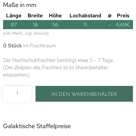
Maße in mm
Länge
Breite
Höhe
Lochabstand
⌀
Preis
87
18
56
11
-
6,69
€
(inkl. MwSt., zzgl. Versand)
0 Stück
im Frachtraum
Der Nachschubfrachter benötigt etwa 5 – 7 Tage.
(Der Zeitplan des Frachters ist im Warenbehälter
einzusehen)
IN DEN WARENBEHÄLTER
Galaktische Staffelpreise