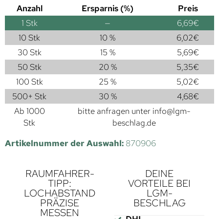
Anzahl
Ersparnis (%)
Preis
1
Stk
—
6,69
€
10 Stk
10 %
6,02
€
30 Stk
15 %
5,69
€
50 Stk
20 %
5,35
€
100 Stk
25 %
5,02
€
500+ Stk
30 %
4,68
€
Ab 1000
bitte anfragen unter
info@lgm-
Stk
beschlag.de
Artikelnummer der Auswahl:
870906
RAUMFAHRER-
DEINE
TIPP:
VORTEILE BEI
LOCHABSTAND
LGM-
PRÄZISE
BESCHLAG
MESSEN
DHL-