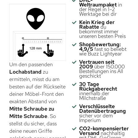
Weltraumpaket
in
der Regel in 1–2
Werktage bei dir
Kein Krieg der
Rabatte
du
bekommst immer
unseren besten Preis
Shopbewertung:
4,9/5
fast so beliebt
wie Buzz Lightyear
Vertrauen seit
Um den passenden
2009
über 150.000
Bestellungen ins All
Lochabstand
zu
geschickt
ermitteln, misst du am
30 Tage
besten auf der Rückseite
Rückgaberecht
innerhalb der
deiner Möbel-Front den
Milchstraße
exakten Abstand von
Verschlüsselte
Mitte Schraube zu
Datenübertragung
sicher vor dem
Mitte Schraube
. So
Imperium
stellst du sicher, dass
CO2-kompensierter
deine neuen Griffe
Versand
nachhaltig
mit DHL GoGreen