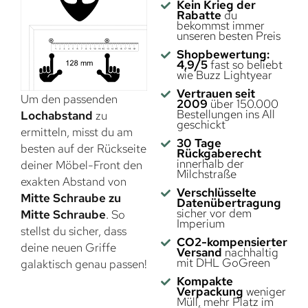
Kein Krieg der
Rabatte
du
bekommst immer
unseren besten Preis
Shopbewertung:
4,9/5
fast so beliebt
wie Buzz Lightyear
Vertrauen seit
Um den passenden
2009
über 150.000
Bestellungen ins All
Lochabstand
zu
geschickt
ermitteln, misst du am
30 Tage
besten auf der Rückseite
Rückgaberecht
innerhalb der
deiner Möbel-Front den
Milchstraße
exakten Abstand von
Verschlüsselte
Mitte Schraube zu
Datenübertragung
sicher vor dem
Mitte Schraube
. So
Imperium
stellst du sicher, dass
CO2-kompensierter
deine neuen Griffe
Versand
nachhaltig
mit DHL GoGreen
galaktisch genau passen!
Kompakte
Verpackung
weniger
Müll, mehr Platz im