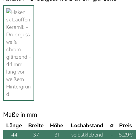
Maße in mm
Länge
Breite
Höhe
Lochabstand
⌀
Preis
44
37
31
selbstklebend
-
6,29
€