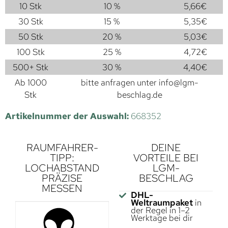
10 Stk
10 %
5,66
€
30 Stk
15 %
5,35
€
50 Stk
20 %
5,03
€
100 Stk
25 %
4,72
€
500+ Stk
30 %
4,40
€
Ab 1000
bitte anfragen unter
info@lgm-
Stk
beschlag.de
Artikelnummer der Auswahl:
668352
RAUMFAHRER-
DEINE
TIPP:
VORTEILE BEI
LOCHABSTAND
LGM-
PRÄZISE
BESCHLAG
MESSEN
DHL-
Weltraumpaket
in
der Regel in 1–2
Werktage bei dir