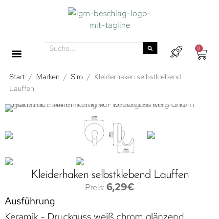
0
Start
/
Marken
/
Siro
/
Kleiderhaken selbstklebend
Lauffen
Kleiderhaken selbstklebend Lauffen
6,29
€
Ausführung
Keramik - Druckguss weiß chrom glänzend