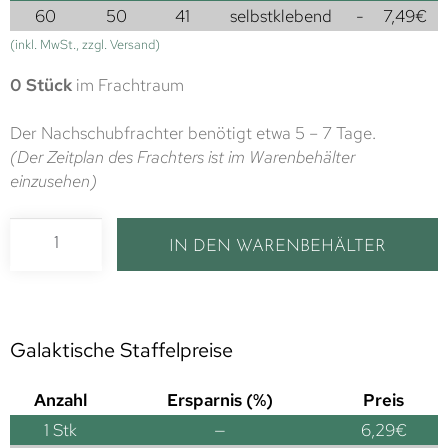
60
50
41
selbstklebend
-
7,49
€
(inkl. MwSt., zzgl. Versand)
0 Stück
im Frachtraum
Der Nachschubfrachter benötigt etwa 5 – 7 Tage.
(Der Zeitplan des Frachters ist im Warenbehälter
einzusehen)
IN DEN WARENBEHÄLTER
Galaktische Staffelpreise
Anzahl
Ersparnis (%)
Preis
1
Stk
—
6,29
€