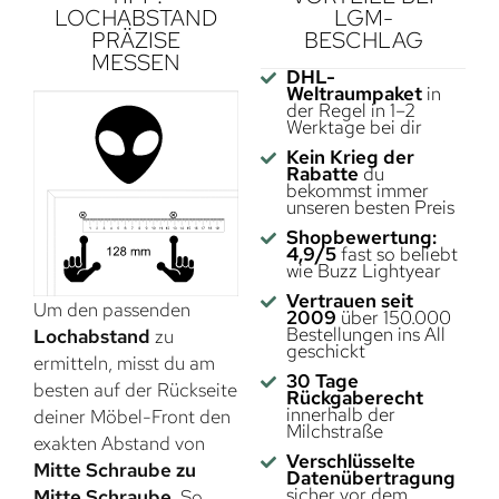
LOCHABSTAND
LGM-
PRÄZISE
BESCHLAG
MESSEN
DHL-
Weltraumpaket
in
der Regel in 1–2
Werktage bei dir
Kein Krieg der
Rabatte
du
bekommst immer
unseren besten Preis
Shopbewertung:
4,9/5
fast so beliebt
wie Buzz Lightyear
Vertrauen seit
Um den passenden
2009
über 150.000
Bestellungen ins All
Lochabstand
zu
geschickt
ermitteln, misst du am
30 Tage
besten auf der Rückseite
Rückgaberecht
innerhalb der
deiner Möbel-Front den
Milchstraße
exakten Abstand von
Verschlüsselte
Mitte Schraube zu
Datenübertragung
sicher vor dem
Mitte Schraube
. So