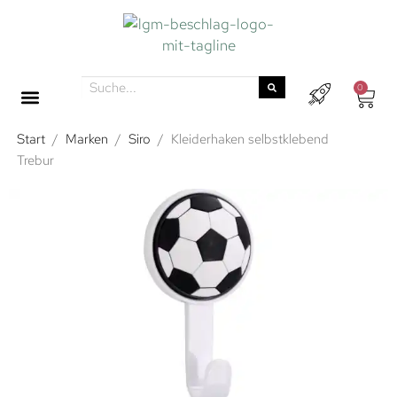
0
Start
/
Marken
/
Siro
/
Kleiderhaken selbstklebend
Trebur