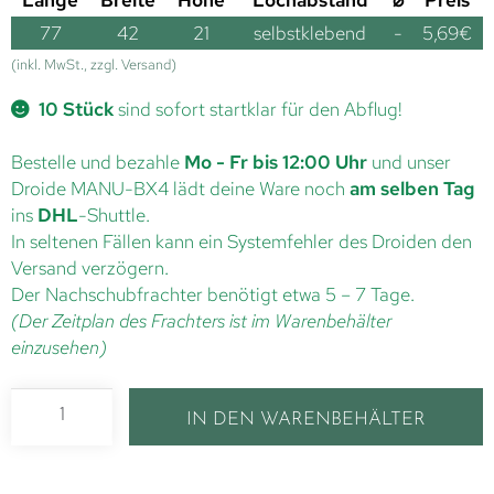
77
42
21
selbstklebend
-
5,69
€
(inkl. MwSt., zzgl. Versand)
10 Stück
sind sofort startklar für den Abflug!
Bestelle und bezahle
Mo - Fr bis 12:00 Uhr
und unser
Droide MANU-BX4 lädt deine Ware noch
am selben Tag
ins
DHL
-Shuttle.
In seltenen Fällen kann ein Systemfehler des Droiden den
Versand verzögern.
Der Nachschubfrachter benötigt etwa 5 – 7 Tage.
(Der Zeitplan des Frachters ist im Warenbehälter
einzusehen)
IN DEN WARENBEHÄLTER