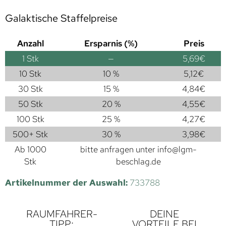
Galaktische Staffelpreise
Anzahl
Ersparnis (%)
Preis
1
Stk
—
5,69
€
10 Stk
10 %
5,12
€
30 Stk
15 %
4,84
€
50 Stk
20 %
4,55
€
100 Stk
25 %
4,27
€
500+ Stk
30 %
3,98
€
Ab 1000
bitte anfragen unter
info@lgm-
Stk
beschlag.de
Artikelnummer der Auswahl:
733788
RAUMFAHRER-
DEINE
TIPP:
VORTEILE BEI