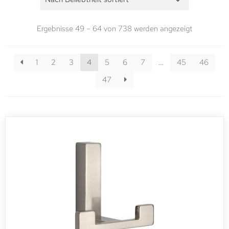
Ergebnisse 49 – 64 von 738 werden angezeigt
1
2
3
4
5
6
7
…
45
46
47