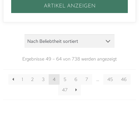
ARTIKEL ANZEIGEN
Ergebnisse 49 – 64 von 738 werden angezeigt
1
2
3
4
5
6
7
…
45
46
47