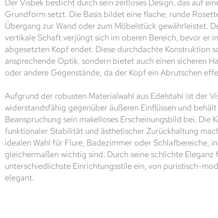
Der Visbek besticht durch sein zeitloses Design, das auf eine
Grundform setzt. Die Basis bildet eine flache, runde Rosette
Übergang zur Wand oder zum Möbelstück gewährleistet. D
vertikale Schaft verjüngt sich im oberen Bereich, bevor er 
abgesetzten Kopf endet. Diese durchdachte Konstruktion sor
ansprechende Optik, sondern bietet auch einen sicheren Halt
oder andere Gegenstände, da der Kopf ein Abrutschen effek
Aufgrund der robusten Materialwahl aus Edelstahl ist der V
widerstandsfähig gegenüber äußeren Einflüssen und behält 
Beanspruchung sein makelloses Erscheinungsbild bei. Die 
funktionaler Stabilität und ästhetischer Zurückhaltung mac
idealen Wahl für Flure, Badezimmer oder Schlafbereiche, i
gleichermaßen wichtig sind. Durch seine schlichte Eleganz f
unterschiedlichste Einrichtungsstile ein, von puristisch-mod
elegant.