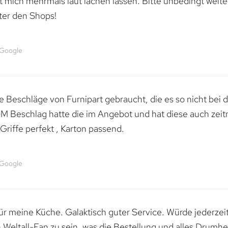
mich mehrmals laut lachen lassen. Bitte unbedingt weiter 
ter den Shops!
 Google
 Beschläge von Furnipart gebraucht, die es so nicht bei 
M Beschlag hatte die im Angebot und hat diese auch zeitn
riffe perfekt , Karton passend.
 Google
 für meine Küche. Galaktisch guter Service. Würde jederzei
n Weltall-Fan zu sein, was die Bestellung und alles Drumhe