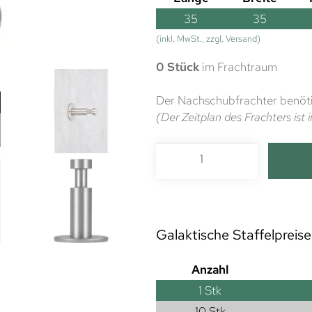
35
35
(inkl. MwSt., zzgl. Versand)
0 Stück
im Frachtraum
Der Nachschubfrachter benöti
(Der Zeitplan des Frachters is
Galaktische Staffelpreise
Anzahl
1
Stk
10 Stk