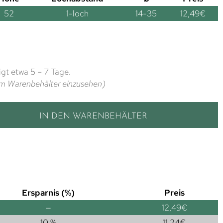
52
1-loch
14-35
12,49
€
gt etwa 5 – 7 Tage.
t im Warenbehälter einzusehen)
IN DEN WARENBEHÄLTER
Ersparnis (%)
Preis
—
12,49
€
10 %
11,24
€