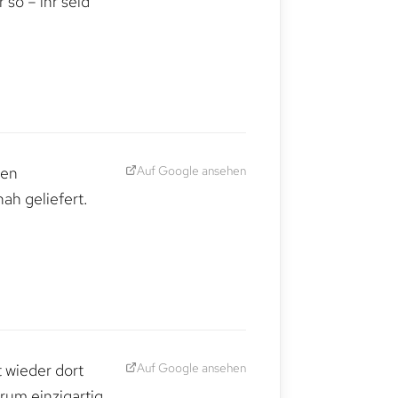
so – ihr seid
Auf Google ansehen
den
ah geliefert.
Auf Google ansehen
t wieder dort
rum einzigartig