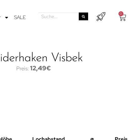
0
r
SALE
iderhaken Visbek
12,49
€
Höhe
Lochabstand
⌀
Preis