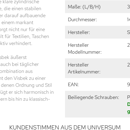
 klare zylindrische
Maße: (L/B/H)
3
, die einen stabilen
er darauf aufbauende
Durchmesser:
1
in einem markant
gt nicht nur für eine
Hersteller:
S
 für Textilien, Taschen
tiv verhindert.
Hersteller
Modellnummer:
isbek äußerst
auch bei täglicher
Hersteller
2
Kombination aus
Artikelnummer:
ht den Visbek zu einer
EAN:
9
n denen Ordnung und Stil
ügt er sich harmonisch in
Beiliegende Schrauben:
P
ern bis hin zu klassisch-
D
g
KUNDENSTIMMEN AUS DEM UNIVERSUM