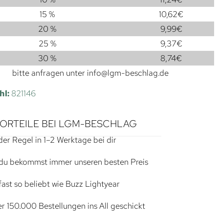
15 %
10,62
€
20 %
9,99
€
25 %
9,37
€
30 %
8,74
€
bitte anfragen unter
info@lgm-beschlag.de
hl:
821146
VORTEILE BEI LGM-BESCHLAG
der Regel in 1–2 Werktage bei dir
du bekommst immer unseren besten Preis
ast so beliebt wie Buzz Lightyear
r 150.000 Bestellungen ins All geschickt