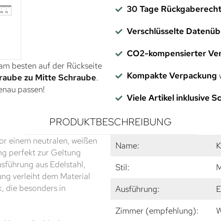
30 Tage Rückgaberech
Verschlüsselte Datenü
CO2-kompensierter Ve
 am besten auf der Rückseite
Kompakte Verpackung
w
raube zu Mitte Schraube
.
genau passen!
Viele Artikel inklusive 
PRODUKTBESCHREIBUNG
or einem neutralen, weißen
Name:
K
ng perfekt zur Geltung
usführung aus Edelstahl,
Stil:
M
ung verleiht dem Material
, die besonders in
Ausführung:
E
Zimmer (empfehlung):
W