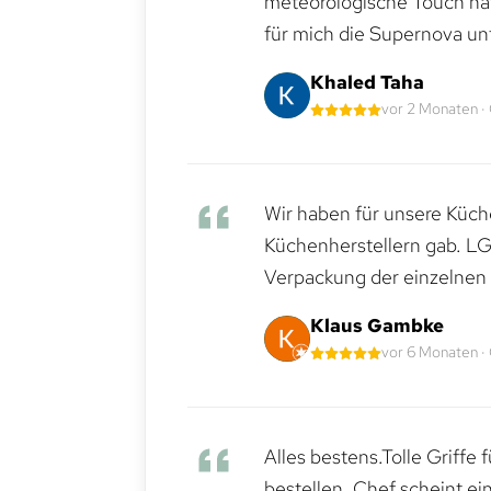
meteorologische Touch hat 
für mich die Supernova un
Khaled Taha
vor 2 Monaten ·
Wir haben für unsere Küche
Küchenherstellern gab. LG
Verpackung der einzelnen G
Klaus Gambke
vor 6 Monaten ·
Alles bestens.Tolle Griffe
bestellen. Chef scheint ei