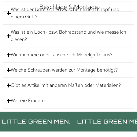
Beschläge & Montage
Was ist der Unterschied zwischen einem Knopf und
einem Griff?
Was ist ein Loch- bzw. Bohrabstand und wie messe ich
diesen?
Wie montiere oder tausche ich Möbelgriffe aus?
Welche Schrauben werden zur Montage benötigt?
Gibt es Artikel mit anderen Maßen oder Materialien?
Weitere Fragen?
LE GREEN MEN.
LITTLE GREEN MEN.
L