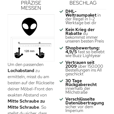
PRÄZISE
BESCHLAG
MESSEN
DHL-
Weltraumpaket
in
der Regel in 1–2
Werktage bei dir
Kein Krieg der
Rabatte
du
bekommst immer
unseren besten Preis
Shopbewertung:
4,9/5
fast so beliebt
wie Buzz Lightyear
Vertrauen seit
Um den passenden
2009
über 150.000
Bestellungen ins All
Lochabstand
zu
geschickt
ermitteln, misst du am
30 Tage
besten auf der Rückseite
Rückgaberecht
innerhalb der
deiner Möbel-Front den
Milchstraße
exakten Abstand von
Verschlüsselte
Mitte Schraube zu
Datenübertragung
sicher vor dem
Mitte Schraube
. So
Imperium
stellst du sicher, dass