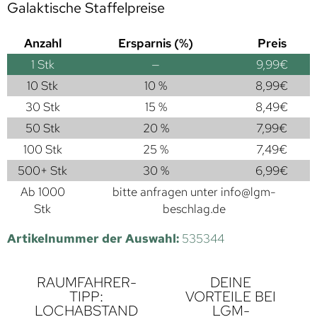
Galaktische Staffelpreise
Anzahl
Ersparnis (%)
Preis
1
Stk
—
9,99
€
10 Stk
10 %
8,99
€
30 Stk
15 %
8,49
€
50 Stk
20 %
7,99
€
100 Stk
25 %
7,49
€
500+ Stk
30 %
6,99
€
Ab 1000
bitte anfragen unter
info@lgm-
Stk
beschlag.de
Artikelnummer der Auswahl:
535344
RAUMFAHRER-
DEINE
TIPP:
VORTEILE BEI
LOCHABSTAND
LGM-