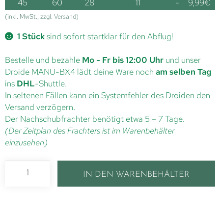
45
60
28
11
-
9,99
€
(inkl. MwSt., zzgl. Versand)
1 Stück
sind sofort startklar für den Abflug!
Bestelle und bezahle
Mo - Fr bis 12:00 Uhr
und unser
Droide MANU-BX4 lädt deine Ware noch
am selben Tag
ins
DHL
-Shuttle.
In seltenen Fällen kann ein Systemfehler des Droiden den
Versand verzögern.
Der Nachschubfrachter benötigt etwa 5 – 7 Tage.
(Der Zeitplan des Frachters ist im Warenbehälter
einzusehen)
IN DEN WARENBEHÄLTER