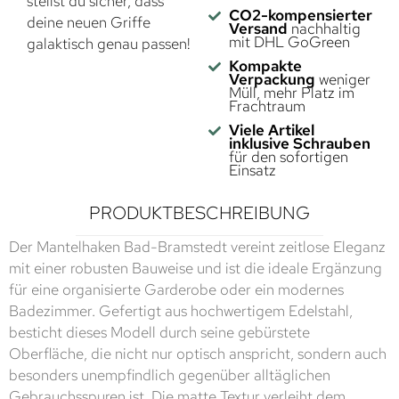
stellst du sicher, dass
CO2-kompensierter
deine neuen Griffe
Versand
nachhaltig
mit DHL GoGreen
galaktisch genau passen!
Kompakte
Verpackung
weniger
Müll, mehr Platz im
Frachtraum
Viele Artikel
inklusive Schrauben
für den sofortigen
Einsatz
PRODUKTBESCHREIBUNG
Der Mantelhaken Bad-Bramstedt vereint zeitlose Eleganz
mit einer robusten Bauweise und ist die ideale Ergänzung
für eine organisierte Garderobe oder ein modernes
Badezimmer. Gefertigt aus hochwertigem Edelstahl,
besticht dieses Modell durch seine gebürstete
Oberfläche, die nicht nur optisch anspricht, sondern auch
besonders unempfindlich gegenüber alltäglichen
Gebrauchsspuren ist. Die matte Textur verleiht dem