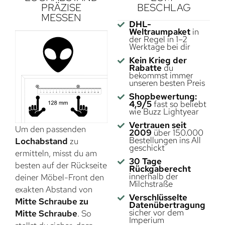
PRÄZISE
BESCHLAG
MESSEN
DHL-
Weltraumpaket
in
der Regel in 1–2
Werktage bei dir
Kein Krieg der
Rabatte
du
bekommst immer
unseren besten Preis
Shopbewertung:
4,9/5
fast so beliebt
wie Buzz Lightyear
Vertrauen seit
Um den passenden
2009
über 150.000
Bestellungen ins All
Lochabstand
zu
geschickt
ermitteln, misst du am
30 Tage
besten auf der Rückseite
Rückgaberecht
innerhalb der
deiner Möbel-Front den
Milchstraße
exakten Abstand von
Verschlüsselte
Mitte Schraube zu
Datenübertragung
sicher vor dem
Mitte Schraube
. So
Imperium