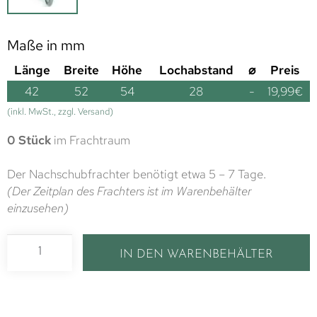
Maße in mm
Länge
Breite
Höhe
Lochabstand
⌀
Preis
42
52
54
28
-
19,99
€
(inkl. MwSt., zzgl. Versand)
0 Stück
im Frachtraum
Der Nachschubfrachter benötigt etwa 5 – 7 Tage.
(Der Zeitplan des Frachters ist im Warenbehälter
einzusehen)
IN DEN WARENBEHÄLTER