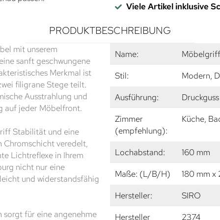
Viele Artikel inklusive 
PRODUKTBESCHREIBUNG
öbel mit unserem
Name:
Möbelgrif
 eine sanft geschwungene
akteristisches Merkmal ist
Stil:
Modern, D
ei filigrane Stege teilt.
amische Ausstrahlung und
Ausführung:
Druckguss
g auf jeder Möbelfront.
Zimmer
Küche, Ba
(empfehlung):
ff Stabilität und eine
n Chromschicht veredelt,
Lochabstand:
160 mm
te Lichtreflexe in Ihrem
urg nicht nur eine
Maße: (L/B/H)
180 mm x
leicht und widerstandsfähig
Hersteller:
SIRO
 sorgt für eine angenehme
Hersteller
2374