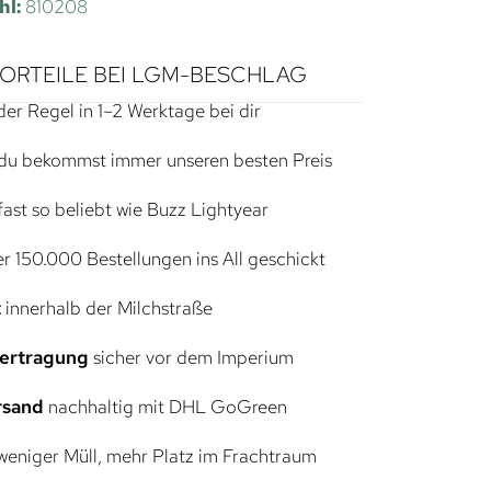
hl:
810208
VORTEILE BEI LGM-BESCHLAG
der Regel in 1–2 Werktage bei dir
du bekommst immer unseren besten Preis
ast so beliebt wie Buzz Lightyear
r 150.000 Bestellungen ins All geschickt
t
innerhalb der Milchstraße
bertragung
sicher vor dem Imperium
rsand
nachhaltig mit DHL GoGreen
eniger Müll, mehr Platz im Frachtraum