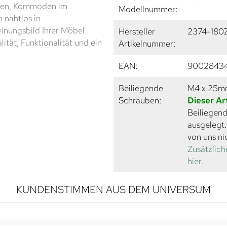
nken, Kommoden im
Modellnummer:
 nahtlos in
einungsbild Ihrer Möbel
Hersteller
2374-180
alität, Funktionalität und ein
Artikelnummer:
EAN:
9002843
Beiliegende
M4 x 25
Schrauben:
Dieser Ar
Beiliegend
ausgelegt
von uns ni
Zusätzlich
hier.
KUNDENSTIMMEN AUS DEM UNIVERSUM