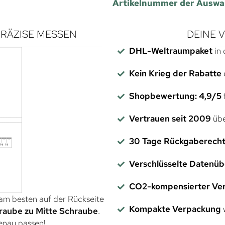
Artikelnummer der Auswa
RÄZISE MESSEN
DEINE 
DHL-Weltraumpaket
in 
Kein Krieg der Rabatte
Shopbewertung: 4,9/5
f
Vertrauen seit 2009
übe
30 Tage Rückgaberech
Verschlüsselte Datenü
CO2-kompensierter Ve
 am besten auf der Rückseite
Kompakte Verpackung
w
raube zu Mitte Schraube
.
genau passen!