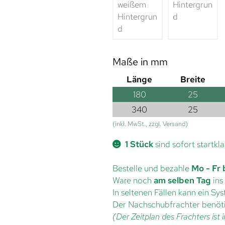
Maße in mm
Länge
Breite
180
25
340
25
(inkl. MwSt., zzgl. Versand)
1 Stück
sind sofort startkla
Bestelle und bezahle
Mo - Fr 
Ware noch
am selben Tag
ins
In seltenen Fällen kann ein S
Der Nachschubfrachter benöti
(Der Zeitplan des Frachters is