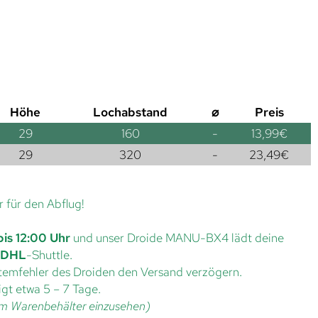
Höhe
Lochabstand
⌀
Preis
29
160
-
13,99
€
29
320
-
23,49
€
r für den Abflug!
bis 12:00 Uhr
und unser Droide MANU-BX4 lädt deine
DHL
-Shuttle.
ystemfehler des Droiden den Versand verzögern.
gt etwa 5 – 7 Tage.
t im Warenbehälter einzusehen)