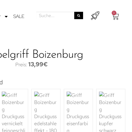
0
r
SALE
lgriff Boizenburg
13,99
€
d