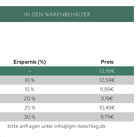
IN DEN WARENBEHÄLTER
Ersparnis (%)
Preis
—
13,99
€
10 %
12,59
€
15 %
11,89
€
20 %
11,19
€
25 %
10,49
€
30 %
9,79
€
bitte anfragen unter
info@lgm-beschlag.de