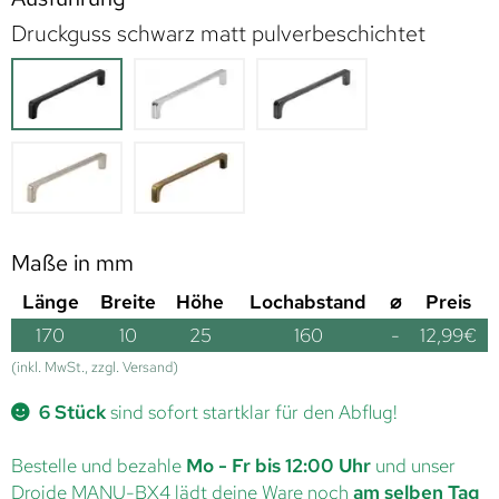
Druckguss schwarz matt pulverbeschichtet
Maße in mm
Länge
Breite
Höhe
Lochabstand
⌀
Preis
170
10
25
160
-
12,99
€
(inkl. MwSt., zzgl. Versand)
6 Stück
sind sofort startklar für den Abflug!
Bestelle und bezahle
Mo - Fr bis 12:00 Uhr
und unser
Droide MANU-BX4 lädt deine Ware noch
am selben Tag