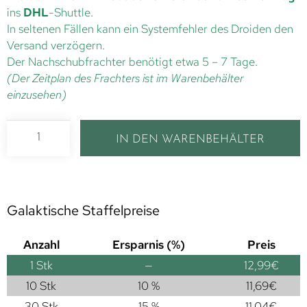
ins
DHL
-Shuttle.
In seltenen Fällen kann ein Systemfehler des Droiden den
Versand verzögern.
Der Nachschubfrachter benötigt etwa 5 – 7 Tage.
(Der Zeitplan des Frachters ist im Warenbehälter
einzusehen)
IN DEN WARENBEHÄLTER
Galaktische Staffelpreise
Anzahl
Ersparnis (%)
Preis
1
Stk
—
12,99
€
10 Stk
10 %
11,69
€
30 Stk
15 %
11,04
€