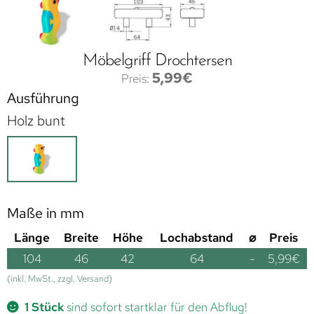
Möbelgriff Drochtersen
5,99
€
Ausführung
Holz bunt
Maße in mm
Länge
Breite
Höhe
Lochabstand
⌀
Preis
104
46
42
64
-
5,99
€
(inkl. MwSt., zzgl. Versand)
1 Stück
sind sofort startklar für den Abflug!