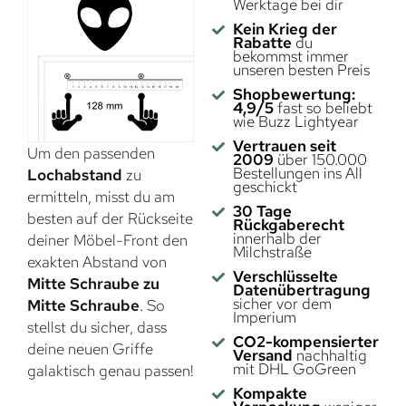
Werktage bei dir
Kein Krieg der
Rabatte
du
bekommst immer
unseren besten Preis
Shopbewertung:
4,9/5
fast so beliebt
wie Buzz Lightyear
Vertrauen seit
Um den passenden
2009
über 150.000
Bestellungen ins All
Lochabstand
zu
geschickt
ermitteln, misst du am
30 Tage
besten auf der Rückseite
Rückgaberecht
innerhalb der
deiner Möbel-Front den
Milchstraße
exakten Abstand von
Verschlüsselte
Mitte Schraube zu
Datenübertragung
sicher vor dem
Mitte Schraube
. So
Imperium
stellst du sicher, dass
CO2-kompensierter
deine neuen Griffe
Versand
nachhaltig
mit DHL GoGreen
galaktisch genau passen!
Kompakte