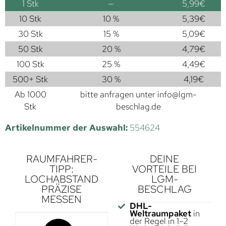
1
Stk
—
5,99
€
10 Stk
10 %
5,39
€
30 Stk
15 %
5,09
€
50 Stk
20 %
4,79
€
100 Stk
25 %
4,49
€
500+ Stk
30 %
4,19
€
Ab 1000
bitte anfragen unter
info@lgm-
Stk
beschlag.de
Artikelnummer der Auswahl:
554624
RAUMFAHRER-
DEINE
TIPP:
VORTEILE BEI
LOCHABSTAND
LGM-
PRÄZISE
BESCHLAG
MESSEN
DHL-
Weltraumpaket
in
der Regel in 1–2