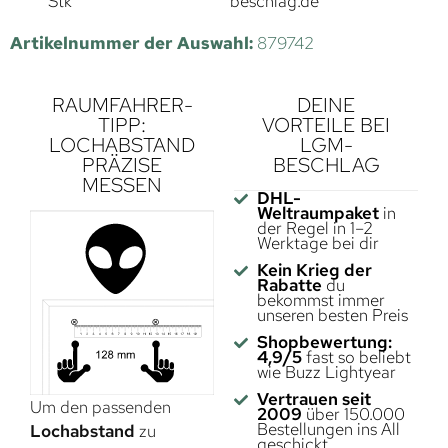
Stk
beschlag.de
Artikelnummer der Auswahl:
879742
RAUMFAHRER-
DEINE
TIPP:
VORTEILE BEI
LOCHABSTAND
LGM-
PRÄZISE
BESCHLAG
MESSEN
DHL-
Weltraumpaket
in
der Regel in 1–2
Werktage bei dir
Kein Krieg der
Rabatte
du
bekommst immer
unseren besten Preis
Shopbewertung:
4,9/5
fast so beliebt
wie Buzz Lightyear
Vertrauen seit
Um den passenden
2009
über 150.000
Bestellungen ins All
Lochabstand
zu
geschickt