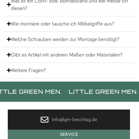
Was ist ein Loch- bzw. Bohrabstand und wie messe ich
diesen?
Wie montiere oder tausche ich Möbelgriffe aus?
Welche Schrauben werden zur Montage benötigt?
Gibt es Artikel mit anderen Maßen oder Materialien?
Weitere Fragen?
GREEN MEN.
LITTLE GREEN MEN.
LIT
info@lgm-beschlag.de
SERVICE