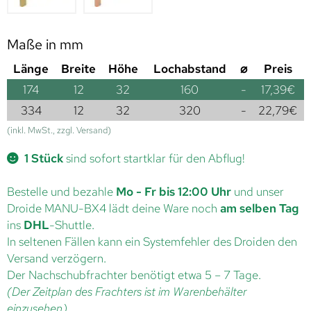
Maße in mm
Länge
Breite
Höhe
Lochabstand
⌀
Preis
174
12
32
160
-
17,39
€
334
12
32
320
-
22,79
€
(inkl. MwSt., zzgl. Versand)
1 Stück
sind sofort startklar für den Abflug!
Bestelle und bezahle
Mo - Fr bis 12:00 Uhr
und unser
Droide MANU-BX4 lädt deine Ware noch
am selben Tag
ins
DHL
-Shuttle.
In seltenen Fällen kann ein Systemfehler des Droiden den
Versand verzögern.
Der Nachschubfrachter benötigt etwa 5 – 7 Tage.
(Der Zeitplan des Frachters ist im Warenbehälter
einzusehen)