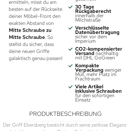
ermitteln, misst du am
30 Tage
besten auf der Rückseite
Rückgaberecht
innerhalb der
deiner Möbel-Front den
Milchstraße
exakten Abstand von
Verschlüsselte
Mitte Schraube zu
Datenübertragung
sicher vor dem
Mitte Schraube
. So
Imperium
stellst du sicher, dass
CO2-kompensierter
deine neuen Griffe
Versand
nachhaltig
mit DHL GoGreen
galaktisch genau passen!
Kompakte
Verpackung
weniger
Müll, mehr Platz im
Frachtraum
Viele Artikel
inklusive Schrauben
für den sofortigen
Einsatz
PRODUKTBESCHREIBUNG
Der Griff Ebersberg besticht durch seine zeitlose Eleganz