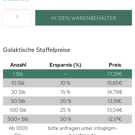
IN DEN WARENBEHÄLTER
Galaktische Staffelpreise
Anzahl
Ersparnis (%)
Preis
1
Stk
—
17,39
€
10 Stk
10 %
15,65
€
30 Stk
15 %
14,78
€
50 Stk
20 %
13,91
€
100 Stk
25 %
13,04
€
500+ Stk
30 %
12,17
€
Ab 1000
bitte anfragen unter
info@lgm-