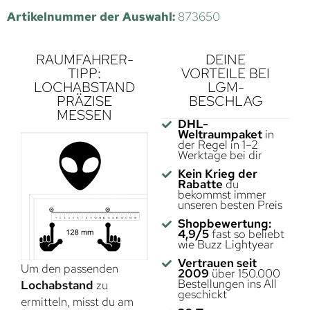
Artikelnummer der Auswahl:
873650
RAUMFAHRER-
DEINE
TIPP:
VORTEILE BEI
LOCHABSTAND
LGM-
PRÄZISE
BESCHLAG
MESSEN
DHL-
Weltraumpaket
in
der Regel in 1–2
Werktage bei dir
Kein Krieg der
Rabatte
du
bekommst immer
unseren besten Preis
Shopbewertung:
4,9/5
fast so beliebt
wie Buzz Lightyear
Vertrauen seit
Um den passenden
2009
über 150.000
Bestellungen ins All
Lochabstand
zu
geschickt
ermitteln, misst du am