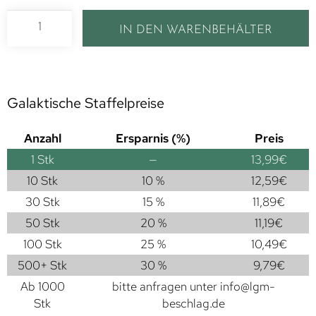
IN DEN WARENBEHÄLTER
Galaktische Staffelpreise
Anzahl
Ersparnis (%)
Preis
1
Stk
—
13,99
€
10 Stk
10 %
12,59
€
30 Stk
15 %
11,89
€
50 Stk
20 %
11,19
€
100 Stk
25 %
10,49
€
500+ Stk
30 %
9,79
€
Ab 1000
bitte anfragen unter
info@lgm-
Stk
beschlag.de