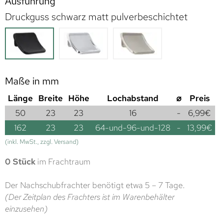
Ausführung
Druckguss schwarz matt pulverbeschichtet
Maße in mm
Länge
Breite
Höhe
Lochabstand
⌀
Preis
50
23
23
16
-
6,99
€
162
23
23
64-und-96-und-128
-
13,99
€
(inkl. MwSt., zzgl. Versand)
0 Stück
im Frachtraum
Der Nachschubfrachter benötigt etwa 5 – 7 Tage.
(Der Zeitplan des Frachters ist im Warenbehälter
einzusehen)