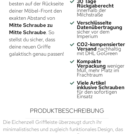
30 Tage
besten auf der Rückseite
Rückgaberecht
innerhalb der
deiner Möbel-Front den
Milchstraße
exakten Abstand von
Verschlüsselte
Mitte Schraube zu
Datenübertragung
sicher vor dem
Mitte Schraube
. So
Imperium
stellst du sicher, dass
CO2-kompensierter
deine neuen Griffe
Versand
nachhaltig
mit DHL GoGreen
galaktisch genau passen!
Kompakte
Verpackung
weniger
Müll, mehr Platz im
Frachtraum
Viele Artikel
inklusive Schrauben
für den sofortigen
Einsatz
PRODUKTBESCHREIBUNG
Die Eichenzell Griffleiste überzeugt durch ihr
minimalistisches und zugleich funktionales Design, das