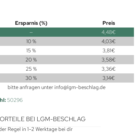
Ersparnis (%)
Preis
—
4,48
€
10 %
4,03
€
15 %
3,81
€
20 %
3,58
€
25 %
3,36
€
30 %
3,14
€
bitte anfragen unter
info@lgm-beschlag.de
hl:
50296
VORTEILE BEI LGM-BESCHLAG
der Regel in 1–2 Werktage bei dir