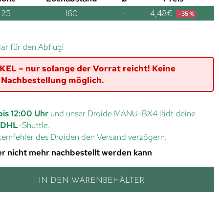
25
160
-
4,48
€
-35 %
lar für den Abflug!
L – nur solange der Vorrat reicht! Keine
Nachbestellung möglich.
bis 12:00 Uhr
und unser Droide MANU-BX4 lädt deine
DHL
-Shuttle.
ystemfehler des Droiden den Versand verzögern.
 der nicht mehr nachbestellt werden kann
IN DEN WARENBEHÄLTER