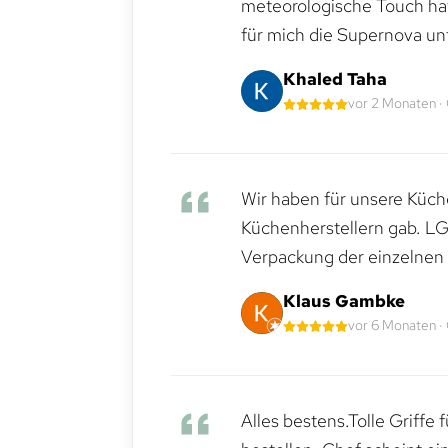
meteorologische Touch hat 
für mich die Supernova un
Khaled Taha
vor 2 Monaten ·
Wir haben für unsere Küche
Küchenherstellern gab. LG
Verpackung der einzelnen G
Klaus Gambke
vor 6 Monaten ·
Alles bestens.Tolle Griffe