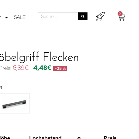
0
r
SALE
belgriff Flecken
6,89
€
4,48
€
-35 %
er
Höhe
Lochabstand
⌀
Preis