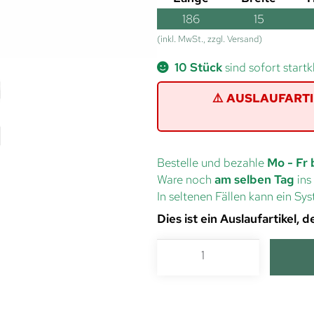
186
15
(inkl. MwSt., zzgl. Versand)
10 Stück
sind sofort startk
⚠️ AUSLAUFARTIKE
Bestelle und bezahle
Mo - Fr 
Ware noch
am selben Tag
ins
In seltenen Fällen kann ein S
Dies ist ein Auslaufartikel,