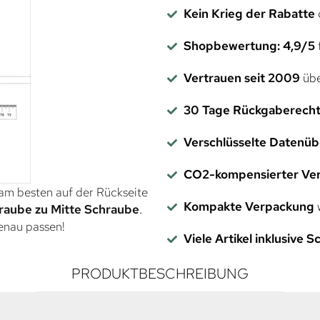
Kein Krieg der Rabatte
Shopbewertung: 4,9/5
f
Vertrauen seit 2009
übe
30 Tage Rückgaberech
Verschlüsselte Datenü
CO2-kompensierter Ve
 am besten auf der Rückseite
Kompakte Verpackung
w
raube zu Mitte Schraube
.
genau passen!
Viele Artikel inklusive 
PRODUKTBESCHREIBUNG