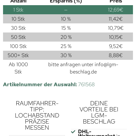
Anzahl
Ersparnis (%)
Preis
1
Stk
—
12,69
€
10 Stk
10 %
11,42
€
30 Stk
15 %
10,79
€
50 Stk
20 %
10,15
€
100 Stk
25 %
9,52
€
500+ Stk
30 %
8,88
€
Ab 1000
bitte anfragen unter
info@lgm-
Stk
beschlag.de
Artikelnummer der Auswahl:
761568
RAUMFAHRER-
DEINE
TIPP:
VORTEILE BEI
LOCHABSTAND
LGM-
PRÄZISE
BESCHLAG
MESSEN
DHL-
Weltraumpaket
in