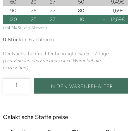
60
20
27
50
-
9,49
€
90
25
27
80
-
11,69
€
120
25
27
110
-
12,69
€
(inkl. MwSt., zzgl. Versand)
0 Stück
im Frachtraum
Der Nachschubfrachter benötigt etwa 5 – 7 Tage.
(Der Zeitplan des Frachters ist im Warenbehälter
einzusehen)
IN DEN WARENBEHÄLTER
Galaktische Staffelpreise