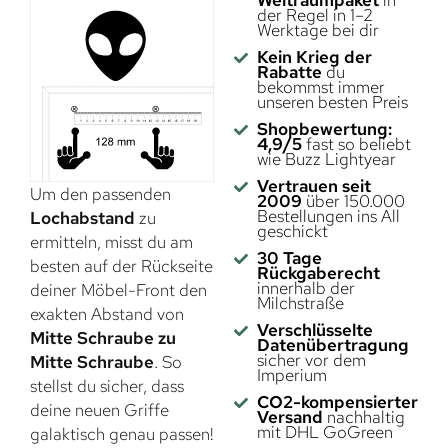
der Regel in 1–2
Werktage bei dir
Kein Krieg der
Rabatte
du
bekommst immer
unseren besten Preis
Shopbewertung:
4,9/5
fast so beliebt
wie Buzz Lightyear
Vertrauen seit
Um den passenden
2009
über 150.000
Bestellungen ins All
Lochabstand
zu
geschickt
ermitteln, misst du am
30 Tage
besten auf der Rückseite
Rückgaberecht
innerhalb der
deiner Möbel-Front den
Milchstraße
exakten Abstand von
Verschlüsselte
Mitte Schraube zu
Datenübertragung
sicher vor dem
Mitte Schraube
. So
Imperium
stellst du sicher, dass
CO2-kompensierter
deine neuen Griffe
Versand
nachhaltig
mit DHL GoGreen
galaktisch genau passen!