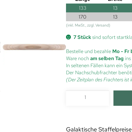
133
13
170
13
(inkl. MwSt., zzgl. Versand)
7 Stück
sind sofort startkl
Bestelle und bezahle
Mo - Fr 
Ware noch
am selben Tag
ins
In seltenen Fällen kann ein S
Der Nachschubfrachter benöti
(Der Zeitplan des Frachters is
Galaktische Staffelpreise