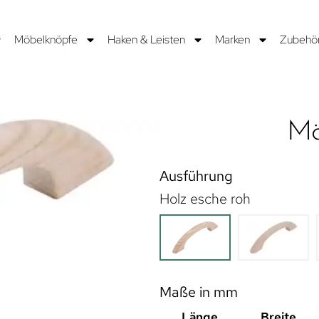
Möbelknöpfe
Haken & Leisten
Marken
Zubehö
Mö
Ausführung
Holz esche roh
Maße in mm
Länge
Breite