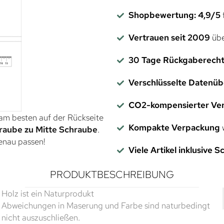
Shopbewertung: 4,9/5
f
Vertrauen seit 2009
übe
30 Tage Rückgaberech
Verschlüsselte Datenü
CO2-kompensierter Ve
 am besten auf der Rückseite
Kompakte Verpackung
w
raube zu Mitte Schraube
.
genau passen!
Viele Artikel inklusive 
PRODUKTBESCHREIBUNG
Holz ist ein Naturprodukt
Abweichungen in Maserung und Farbe sind naturbedingt
nicht auszuschließen.