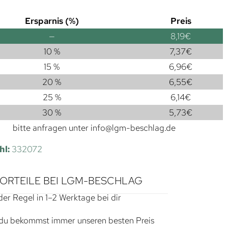
Ersparnis (%)
Preis
—
8,19
€
10 %
7,37
€
15 %
6,96
€
20 %
6,55
€
25 %
6,14
€
30 %
5,73
€
bitte anfragen unter
info@lgm-beschlag.de
hl:
332072
VORTEILE BEI LGM-BESCHLAG
der Regel in 1–2 Werktage bei dir
du bekommst immer unseren besten Preis