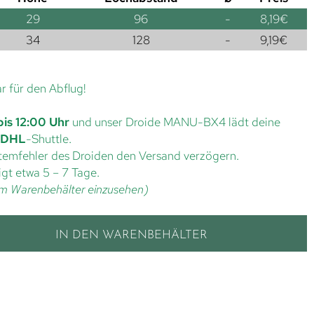
29
96
-
8,19
€
34
128
-
9,19
€
ar für den Abflug!
bis 12:00 Uhr
und unser Droide MANU-BX4 lädt deine
DHL
-Shuttle.
ystemfehler des Droiden den Versand verzögern.
gt etwa 5 – 7 Tage.
t im Warenbehälter einzusehen)
IN DEN WARENBEHÄLTER