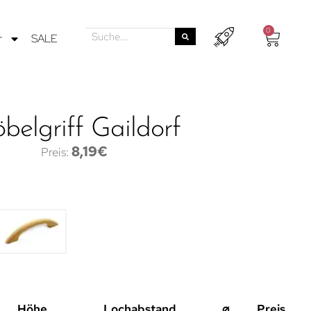
0
r
SALE
belgriff Gaildorf
8,19
€
Höhe
Lochabstand
⌀
Preis