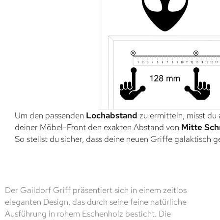
Um den passenden
Lochabstand
zu ermitteln, misst du
deiner Möbel-Front den exakten Abstand von
Mitte Sch
So stellst du sicher, dass deine neuen Griffe galaktisch 
Der Gaildorf Griff präsentiert sich in einem zeitlos
eleganten Design, das durch seine feine natürliche
Ausführung in rohem Eschenholz besticht. Die