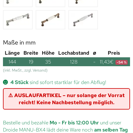
Maße in mm
Länge
Breite
Höhe
Lochabstand
⌀
Preis
144
19
35
128
-
11,43
€
-54 %
(inkl. MwSt., zzgl. Versand)
4 Stück
sind sofort startklar für den Abflug!
⚠️ AUSLAUFARTIKEL – nur solange der Vorrat
reicht! Keine Nachbestellung möglich.
Bestelle und bezahle
Mo - Fr bis 12:00 Uhr
und unser
Droide MANU-BX4 lädt deine Ware noch
am selben Tag