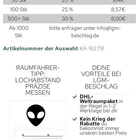
50 Stk
20 %
9,14
€
100 Stk
25 %
8,57
€
500+ Stk
30 %
8,00
€
Ab 1000
bitte anfragen unter
info@lgm-
Stk
beschlag.de
Artikelnummer der Auswahl:
KA-912791
RAUMFAHRER-
DEINE
TIPP:
VORTEILE BEI
LOCHABSTAND
LGM-
PRÄZISE
BESCHLAG
MESSEN
DHL-
Weltraumpaket
in
der Regel in 1–2
Werktage bei dir
Kein Krieg der
Rabatte
du
bekommst immer
unseren besten Preis