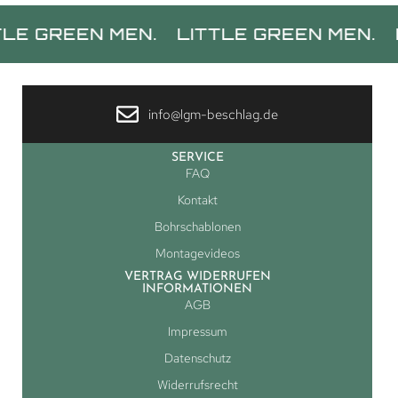
EEN MEN.
LITTLE GREEN MEN.
LITTLE
info@lgm-beschlag.de
SERVICE
FAQ
Kontakt
Bohrschablonen
Montagevideos
VERTRAG WIDERRUFEN
INFORMATIONEN
AGB
Impressum
Datenschutz
Widerrufsrecht