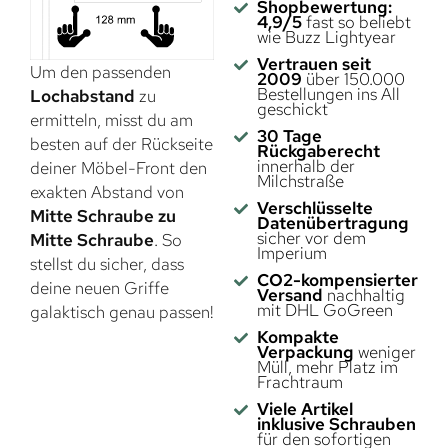
Shopbewertung:
4,9/5
fast so beliebt
wie Buzz Lightyear
Vertrauen seit
Um den passenden
2009
über 150.000
Bestellungen ins All
Lochabstand
zu
geschickt
ermitteln, misst du am
30 Tage
besten auf der Rückseite
Rückgaberecht
innerhalb der
deiner Möbel-Front den
Milchstraße
exakten Abstand von
Verschlüsselte
Mitte Schraube zu
Datenübertragung
sicher vor dem
Mitte Schraube
. So
Imperium
stellst du sicher, dass
CO2-kompensierter
deine neuen Griffe
Versand
nachhaltig
mit DHL GoGreen
galaktisch genau passen!
Kompakte
Verpackung
weniger
Müll, mehr Platz im
Frachtraum
Viele Artikel
inklusive Schrauben
für den sofortigen