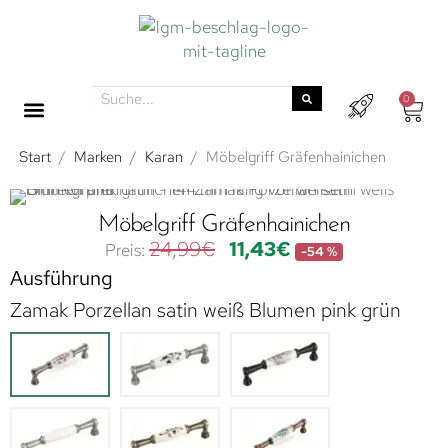
0
Start
/
Marken
/
Karan
/
Möbelgriff Gräfenhainichen
Möbelgriff Gräfenhainichen
24,99
€
11,43
€
-54 %
Ausführung
Zamak Porzellan satin weiß Blumen pink grün