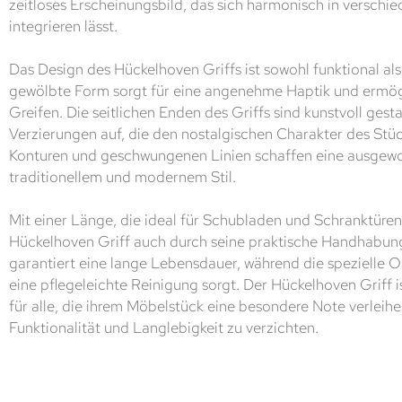
zeitloses Erscheinungsbild, das sich harmonisch in verschie
integrieren lässt.
Das Design des Hückelhoven Griffs ist sowohl funktional als 
gewölbte Form sorgt für eine angenehme Haptik und ermög
Greifen. Die seitlichen Enden des Griffs sind kunstvoll gest
Verzierungen auf, die den nostalgischen Charakter des Stüc
Konturen und geschwungenen Linien schaffen eine ausgew
traditionellem und modernem Stil.
Mit einer Länge, die ideal für Schubladen und Schranktüren 
Hückelhoven Griff auch durch seine praktische Handhabung
garantiert eine lange Lebensdauer, während die spezielle 
eine pflegeleichte Reinigung sorgt. Der Hückelhoven Griff i
für alle, die ihrem Möbelstück eine besondere Note verleih
Funktionalität und Langlebigkeit zu verzichten.