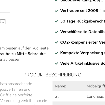
Vertrauen seit 2009
übe
30 Tage Rückgaberech
Verschlüsselte Datenü
CO2-kompensierter Ve
 am besten auf der Rückseite
Kompakte Verpackung
w
raube zu Mitte Schraube
.
genau passen!
Viele Artikel inklusive 
PRODUKTBESCHREIBUNG
etisch ansprechende
Name:
Möbelgrif
gussverfahren und
Griff eine perfekte
Stil:
Landhaus, 
Veredelung verleiht ihm ein