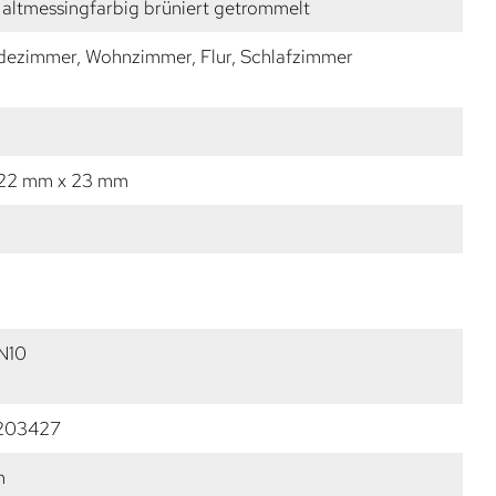
altmessingfarbig brüniert getrommelt
dezimmer, Wohnzimmer, Flur, Schlafzimmer
 22 mm x 23 mm
N10
203427
m