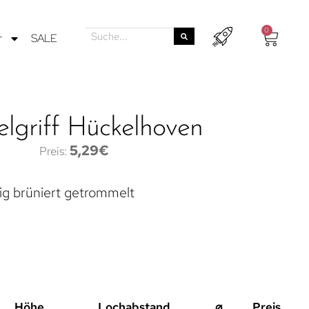
0
r
SALE
lgriff Hückelhoven
5,29
€
ig brüniert getrommelt
Höhe
Lochabstand
⌀
Preis