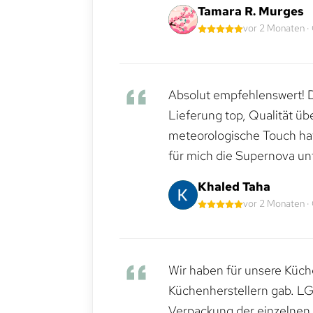
Tamara R. Murges
vor 2 Monaten ·
Absolut empfehlenswert! Di
Lieferung top, Qualität üb
meteorologische Touch hat 
für mich die Supernova un
Khaled Taha
vor 2 Monaten ·
Wir haben für unsere Küche
Küchenherstellern gab. LG
Verpackung der einzelnen G