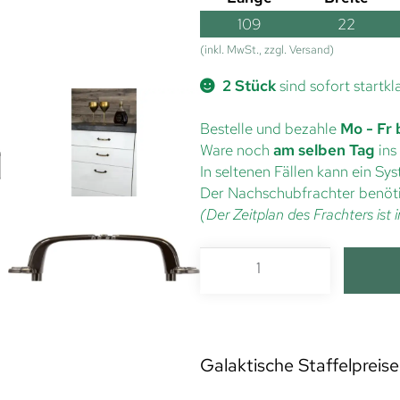
109
22
(inkl. MwSt., zzgl. Versand)
2 Stück
sind sofort startkl
Bestelle und bezahle
Mo - Fr 
Ware noch
am selben Tag
ins
In seltenen Fällen kann ein S
Der Nachschubfrachter benöti
(Der Zeitplan des Frachters is
Galaktische Staffelpreise