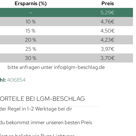
Ersparnis (%)
Preis
—
5,29
€
10 %
4,76
€
15 %
4,50
€
20 %
4,23
€
25 %
3,97
€
30 %
3,70
€
bitte anfragen unter
info@lgm-beschlag.de
hl:
406854
VORTEILE BEI LGM-BESCHLAG
der Regel in 1–2 Werktage bei dir
du bekommst immer unseren besten Preis
ast so beliebt wie Buzz Lightyear