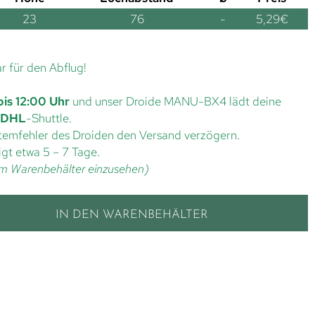
23
76
-
5,29
€
ar für den Abflug!
bis 12:00 Uhr
und unser Droide MANU-BX4 lädt deine
DHL
-Shuttle.
ystemfehler des Droiden den Versand verzögern.
gt etwa 5 – 7 Tage.
t im Warenbehälter einzusehen)
IN DEN WARENBEHÄLTER