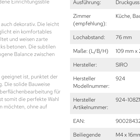
dene Einrichtungsstile
Ausführung:
Druckguss 
Zimmer
Küche, Ba
(empfehlung):
auch dekorativ. Die leicht
licht ein komfortables
Lochabstand:
76 mm
altet und weisen zarte
ks betonen. Die subtilen
Maße: (L/B/H)
109 mm x
ogene Balance zwischen
Hersteller:
SIRO
geeignet ist, punktet der
Hersteller
924
. Die solide Bauweise
Modellnummer:
Oberflächenbearbeitung für
st somit die perfekte Wahl
Hersteller
924-108Z
en möchten, ohne auf
Artikelnummer:
EAN:
9002843
Beiliegende
M4 x 16m