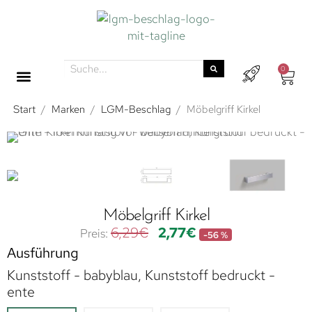
0
Start
/
Marken
/
LGM-Beschlag
/
Möbelgriff Kirkel
Möbelgriff Kirkel
6,29
€
2,77
€
-56 %
Ausführung
Kunststoff - babyblau, Kunststoff bedruckt -
ente