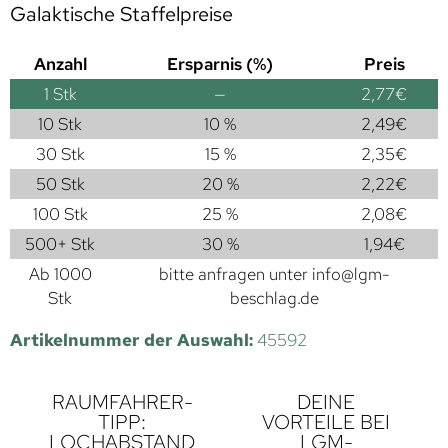
Galaktische Staffelpreise
Anzahl
Ersparnis (%)
Preis
1
Stk
—
2,77
€
10 Stk
10 %
2,49
€
30 Stk
15 %
2,35
€
50 Stk
20 %
2,22
€
100 Stk
25 %
2,08
€
500+ Stk
30 %
1,94
€
Ab 1000
bitte anfragen unter
info@lgm-
Stk
beschlag.de
Artikelnummer der Auswahl:
45592
RAUMFAHRER-
DEINE
TIPP:
VORTEILE BEI
LOCHABSTAND
LGM-