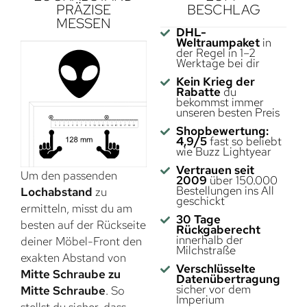
PRÄZISE
BESCHLAG
MESSEN
DHL-
Weltraumpaket
in
der Regel in 1–2
Werktage bei dir
Kein Krieg der
Rabatte
du
bekommst immer
unseren besten Preis
Shopbewertung:
4,9/5
fast so beliebt
wie Buzz Lightyear
Vertrauen seit
Um den passenden
2009
über 150.000
Bestellungen ins All
Lochabstand
zu
geschickt
ermitteln, misst du am
30 Tage
besten auf der Rückseite
Rückgaberecht
innerhalb der
deiner Möbel-Front den
Milchstraße
exakten Abstand von
Verschlüsselte
Mitte Schraube zu
Datenübertragung
sicher vor dem
Mitte Schraube
. So
Imperium