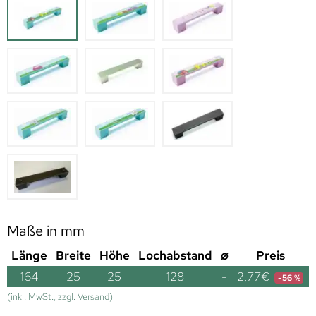
Maße in mm
Länge
Breite
Höhe
Lochabstand
⌀
Preis
164
25
25
128
-
2,77
€
-56 %
(inkl. MwSt., zzgl. Versand)