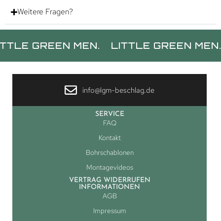
Weitere Fragen?
 GREEN MEN.
LITTLE GREEN MEN.
LIT
info@lgm-beschlag.de
SERVICE
FAQ
Kontakt
Bohrschablonen
Montagevideos
VERTRAG WIDERRUFEN
INFORMATIONEN
AGB
Impressum