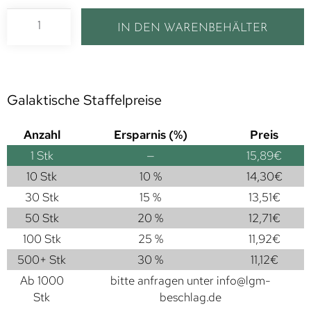
IN DEN WARENBEHÄLTER
Galaktische Staffelpreise
Anzahl
Ersparnis (%)
Preis
1
Stk
—
15,89
€
10 Stk
10 %
14,30
€
30 Stk
15 %
13,51
€
50 Stk
20 %
12,71
€
100 Stk
25 %
11,92
€
500+ Stk
30 %
11,12
€
Ab 1000
bitte anfragen unter
info@lgm-
Stk
beschlag.de