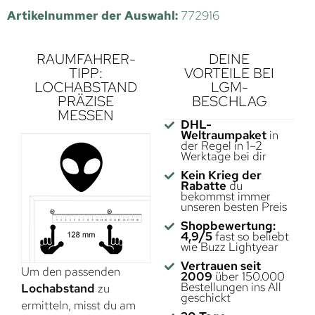
Artikelnummer der Auswahl:
772916
RAUMFAHRER-
DEINE
TIPP:
VORTEILE BEI
LOCHABSTAND
LGM-
PRÄZISE
BESCHLAG
MESSEN
DHL-
Weltraumpaket
in
der Regel in 1–2
Werktage bei dir
Kein Krieg der
Rabatte
du
bekommst immer
unseren besten Preis
Shopbewertung:
4,9/5
fast so beliebt
wie Buzz Lightyear
Vertrauen seit
Um den passenden
2009
über 150.000
Bestellungen ins All
Lochabstand
zu
geschickt
ermitteln, misst du am