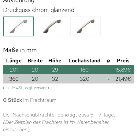
Ausführung
Druckguss chrom glänzend
Maße in mm
Länge
Breite
Höhe
Lochabstand
⌀
Preis
201
20
29
160
-
15,89
€
360
20
32
320
-
21,49
€
(inkl. MwSt., zzgl. Versand)
0 Stück
im Frachtraum
Der Nachschubfrachter benötigt etwa 5 – 7 Tage.
(Der Zeitplan des Frachters ist im Warenbehälter
einzusehen)