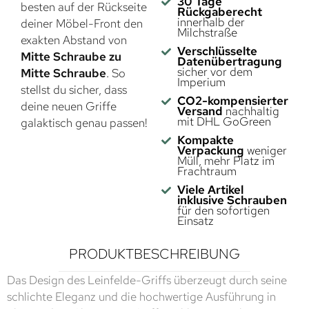
30 Tage
besten auf der Rückseite
Rückgaberecht
innerhalb der
deiner Möbel-Front den
Milchstraße
exakten Abstand von
Verschlüsselte
Mitte Schraube zu
Datenübertragung
sicher vor dem
Mitte Schraube
. So
Imperium
stellst du sicher, dass
CO2-kompensierter
deine neuen Griffe
Versand
nachhaltig
mit DHL GoGreen
galaktisch genau passen!
Kompakte
Verpackung
weniger
Müll, mehr Platz im
Frachtraum
Viele Artikel
inklusive Schrauben
für den sofortigen
Einsatz
PRODUKTBESCHREIBUNG
Das Design des Leinfelde-Griffs überzeugt durch seine
schlichte Eleganz und die hochwertige Ausführung in