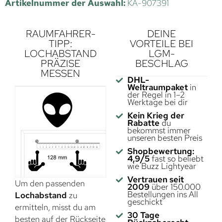
Artikelnummer der Auswahl:
KA-907391
RAUMFAHRER-
DEINE
TIPP:
VORTEILE BEI
LOCHABSTAND
LGM-
PRÄZISE
BESCHLAG
MESSEN
DHL-
Weltraumpaket
in
der Regel in 1–2
Werktage bei dir
Kein Krieg der
Rabatte
du
bekommst immer
unseren besten Preis
Shopbewertung:
4,9/5
fast so beliebt
wie Buzz Lightyear
Vertrauen seit
Um den passenden
2009
über 150.000
Bestellungen ins All
Lochabstand
zu
geschickt
ermitteln, misst du am
30 Tage
besten auf der Rückseite