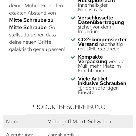
Rückgaberecht
innerhalb der
deiner Möbel-Front den
Milchstraße
exakten Abstand von
Verschlüsselte
Mitte Schraube zu
Datenübertragung
sicher vor dem
Mitte Schraube
. So
Imperium
stellst du sicher, dass
CO2-kompensierter
deine neuen Griffe
Versand
nachhaltig
mit DHL GoGreen
galaktisch genau passen!
Kompakte
Verpackung
weniger
Müll, mehr Platz im
Frachtraum
Viele Artikel
inklusive Schrauben
für den sofortigen
Einsatz
PRODUKTBESCHREIBUNG
Name:
Möbelgriff Markt-Schwaben
Ausführung:
Zamak antik