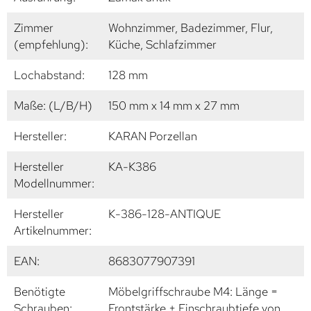
Zimmer
Wohnzimmer, Badezimmer, Flur,
(empfehlung):
Küche, Schlafzimmer
Lochabstand:
128 mm
Maße: (L/B/H)
150 mm x 14 mm x 27 mm
Hersteller:
KARAN Porzellan
Hersteller
KA-K386
Modellnummer:
Hersteller
K-386-128-ANTIQUE
Artikelnummer:
EAN:
8683077907391
Benötigte
Möbelgriffschraube M4: Länge =
Schrauben:
Frontstärke + Einschraubtiefe von