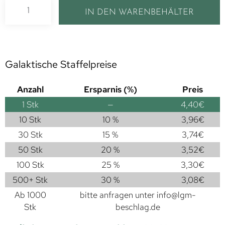
IN DEN WARENBEHÄLTER
Galaktische Staffelpreise
Anzahl
Ersparnis (%)
Preis
1
Stk
—
4,40
€
10 Stk
10 %
3,96
€
30 Stk
15 %
3,74
€
50 Stk
20 %
3,52
€
100 Stk
25 %
3,30
€
500+ Stk
30 %
3,08
€
Ab 1000
bitte anfragen unter
info@lgm-
Stk
beschlag.de