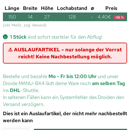
Länge
Breite
Höhe
Lochabstand
⌀
Preis
150
14
27
128
-
4,40
€
-56 %
(inkl. MwSt., zzgl. Versand)
1 Stück
sind sofort startklar für den Abflug!
⚠️ AUSLAUFARTIKEL – nur solange der Vorrat
reicht! Keine Nachbestellung möglich.
Bestelle und bezahle
Mo - Fr bis 12:00 Uhr
und unser
Droide MANU-BX4 lädt deine Ware noch
am selben Tag
ins
DHL
-Shuttle.
In seltenen Fällen kann ein Systemfehler des Droiden den
Versand verzögern.
Dies ist ein Auslaufartikel, der nicht mehr nachbestellt
werden kann