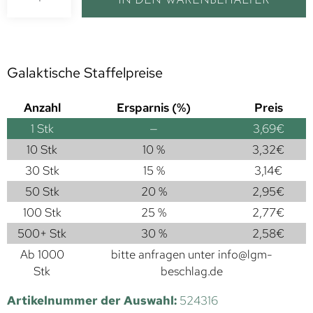
IN DEN WARENBEHÄLTER
Galaktische Staffelpreise
Anzahl
Ersparnis (%)
Preis
1
Stk
—
3,69
€
10 Stk
10 %
3,32
€
30 Stk
15 %
3,14
€
50 Stk
20 %
2,95
€
100 Stk
25 %
2,77
€
500+ Stk
30 %
2,58
€
Ab 1000
bitte anfragen unter
info@lgm-
Stk
beschlag.de
Artikelnummer der Auswahl:
524316