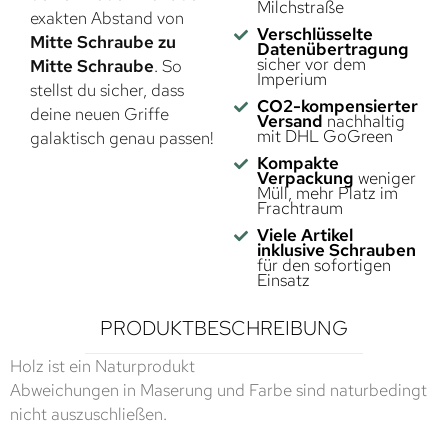
Milchstraße
exakten Abstand von
Verschlüsselte
Mitte Schraube zu
Datenübertragung
sicher vor dem
Mitte Schraube
. So
Imperium
stellst du sicher, dass
CO2-kompensierter
deine neuen Griffe
Versand
nachhaltig
mit DHL GoGreen
galaktisch genau passen!
Kompakte
Verpackung
weniger
Müll, mehr Platz im
Frachtraum
Viele Artikel
inklusive Schrauben
für den sofortigen
Einsatz
PRODUKTBESCHREIBUNG
Holz ist ein Naturprodukt
Abweichungen in Maserung und Farbe sind naturbedingt
nicht auszuschließen.