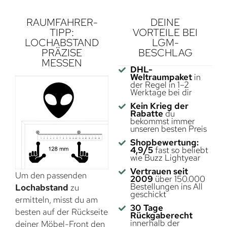
RAUMFAHRER-
DEINE
TIPP:
VORTEILE BEI
LOCHABSTAND
LGM-
PRÄZISE
BESCHLAG
MESSEN
DHL-
Weltraumpaket
in
der Regel in 1–2
Werktage bei dir
Kein Krieg der
Rabatte
du
bekommst immer
unseren besten Preis
Shopbewertung:
4,9/5
fast so beliebt
wie Buzz Lightyear
Vertrauen seit
Um den passenden
2009
über 150.000
Bestellungen ins All
Lochabstand
zu
geschickt
ermitteln, misst du am
30 Tage
besten auf der Rückseite
Rückgaberecht
innerhalb der
deiner Möbel-Front den