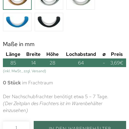
Maße in mm
Länge
Breite
Höhe
Lochabstand
⌀
Preis
85
14
28
64
-
3,69
€
(inkl. MwSt., zzgl. Versand)
0 Stück
im Frachtraum
Der Nachschubfrachter benötigt etwa 5 – 7 Tage.
(Der Zeitplan des Frachters ist im Warenbehälter
einzusehen)