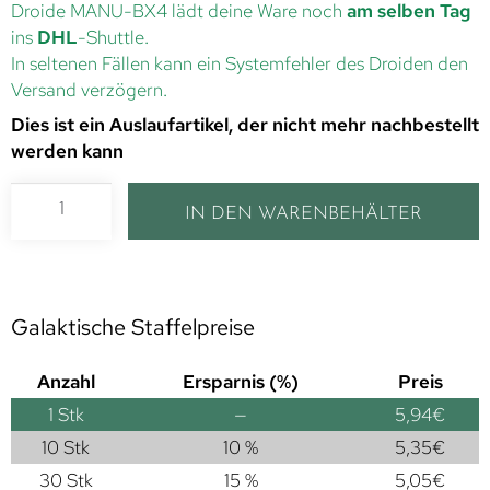
Droide MANU-BX4 lädt deine Ware noch
am selben Tag
ins
DHL
-Shuttle.
In seltenen Fällen kann ein Systemfehler des Droiden den
Versand verzögern.
Dies ist ein Auslaufartikel, der nicht mehr nachbestellt
werden kann
IN DEN WARENBEHÄLTER
Galaktische Staffelpreise
Anzahl
Ersparnis (%)
Preis
1
Stk
—
5,94
€
10 Stk
10 %
5,35
€
30 Stk
15 %
5,05
€