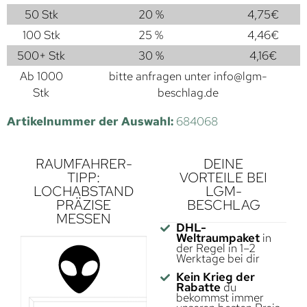
50 Stk
20 %
4,75
€
100 Stk
25 %
4,46
€
500+ Stk
30 %
4,16
€
Ab 1000
bitte anfragen unter
info@lgm-
Stk
beschlag.de
Artikelnummer der Auswahl:
684068
RAUMFAHRER-
DEINE
TIPP:
VORTEILE BEI
LOCHABSTAND
LGM-
PRÄZISE
BESCHLAG
MESSEN
DHL-
Weltraumpaket
in
der Regel in 1–2
Werktage bei dir
Kein Krieg der
Rabatte
du
bekommst immer