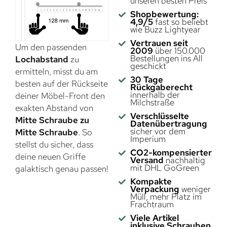
unseren besten Preis
Shopbewertung:
4,9/5
fast so beliebt
wie Buzz Lightyear
Vertrauen seit
Um den passenden
2009
über 150.000
Bestellungen ins All
Lochabstand
zu
geschickt
ermitteln, misst du am
30 Tage
besten auf der Rückseite
Rückgaberecht
innerhalb der
deiner Möbel-Front den
Milchstraße
exakten Abstand von
Verschlüsselte
Mitte Schraube zu
Datenübertragung
sicher vor dem
Mitte Schraube
. So
Imperium
stellst du sicher, dass
CO2-kompensierter
deine neuen Griffe
Versand
nachhaltig
mit DHL GoGreen
galaktisch genau passen!
Kompakte
Verpackung
weniger
Müll, mehr Platz im
Frachtraum
Viele Artikel
inklusive Schrauben