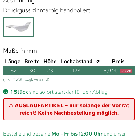
Ausführung
Druckguss zinnfarbig handpoliert
Maße in mm
Länge
Breite
Höhe
Lochabstand
⌀
Preis
162
30
23
128
-
5,94
€
-56 %
(inkl. MwSt., zzgl. Versand)
1 Stück
sind sofort startklar für den Abflug!
⚠️ AUSLAUFARTIKEL – nur solange der Vorrat
reicht! Keine Nachbestellung möglich.
Bestelle und bezahle
Mo - Fr bis 12:00 Uhr
und unser