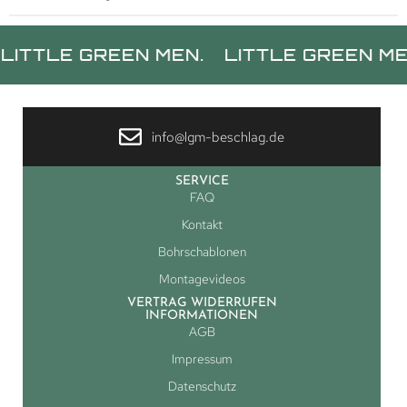
LE GREEN MEN.
LITTLE GREEN MEN.
L
info@lgm-beschlag.de
SERVICE
FAQ
Kontakt
Bohrschablonen
Montagevideos
VERTRAG WIDERRUFEN
INFORMATIONEN
AGB
Impressum
Datenschutz