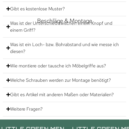
Gibt es kostenlose Muster?
Beschläge & Montage
Was ist der Unterschied zwischen einem Knopf und
einem Griff?
Was ist ein Loch- bzw. Bohrabstand und wie messe ich
diesen?
Wie montiere oder tausche ich Möbelgriffe aus?
Welche Schrauben werden zur Montage benötigt?
Gibt es Artikel mit anderen Maßen oder Materialien?
Weitere Fragen?
LE GREEN MEN.
LITTLE GREEN MEN.
L