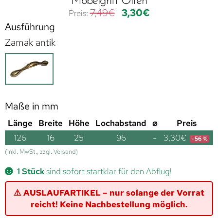
Möbelgriff Olfen
7,49
€
3,30
€
Ausführung
Zamak antik
Maße in mm
Länge
Breite
Höhe
Lochabstand
⌀
Preis
126
16
25
96
-
3,30
€
-56 %
(inkl. MwSt., zzgl. Versand)
1 Stück
sind sofort startklar für den Abflug!
⚠️ AUSLAUFARTIKEL – nur solange der Vorrat
reicht! Keine Nachbestellung möglich.