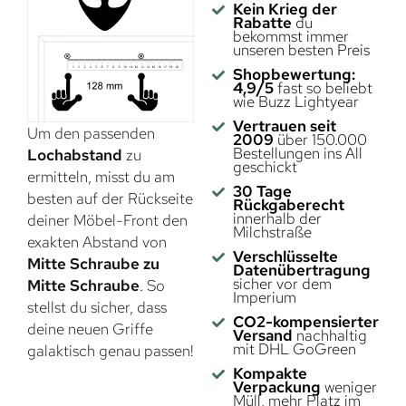
Kein Krieg der
Rabatte
du
bekommst immer
unseren besten Preis
Shopbewertung:
4,9/5
fast so beliebt
wie Buzz Lightyear
Vertrauen seit
Um den passenden
2009
über 150.000
Bestellungen ins All
Lochabstand
zu
geschickt
ermitteln, misst du am
30 Tage
besten auf der Rückseite
Rückgaberecht
innerhalb der
deiner Möbel-Front den
Milchstraße
exakten Abstand von
Verschlüsselte
Mitte Schraube zu
Datenübertragung
sicher vor dem
Mitte Schraube
. So
Imperium
stellst du sicher, dass
CO2-kompensierter
deine neuen Griffe
Versand
nachhaltig
mit DHL GoGreen
galaktisch genau passen!
Kompakte
Verpackung
weniger
Müll, mehr Platz im