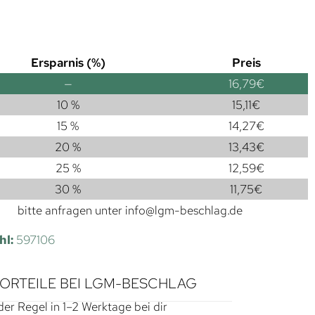
Ersparnis (%)
Preis
—
16,79
€
10 %
15,11
€
15 %
14,27
€
20 %
13,43
€
25 %
12,59
€
30 %
11,75
€
bitte anfragen unter
info@lgm-beschlag.de
hl:
597106
VORTEILE BEI LGM-BESCHLAG
der Regel in 1–2 Werktage bei dir