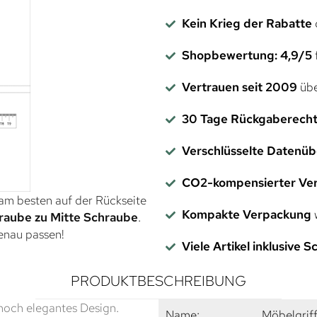
Kein Krieg der Rabatte
Shopbewertung: 4,9/5
f
Vertrauen seit 2009
übe
30 Tage Rückgaberech
Verschlüsselte Datenü
CO2-kompensierter Ve
 am besten auf der Rückseite
Kompakte Verpackung
w
raube zu Mitte Schraube
.
genau passen!
Viele Artikel inklusive 
PRODUKTBESCHREIBUNG
nnoch elegantes Design.
Name:
Möbelgrif