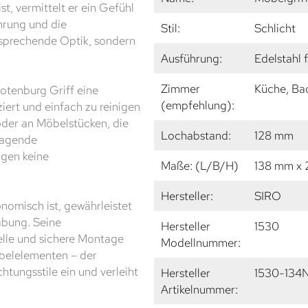
st, vermittelt er ein Gefühl
hrung und die
Stil:
Schlicht
nsprechende Optik, sondern
Ausführung:
Edelstahl 
Zimmer
Küche, Ba
Rotenburg Griff eine
(empfehlung):
iert und einfach zu reinigen
 oder an Möbelstücken, die
Lochabstand:
128 mm
rragende
ngen keine
Maße: (L/B/H)
138 mm x
Hersteller:
SIRO
nomisch ist, gewährleistet
abung. Seine
Hersteller
1530
elle und sichere Montage
Modellnummer:
belelementen – der
htungsstile ein und verleiht
Hersteller
1530-134N
Artikelnummer: