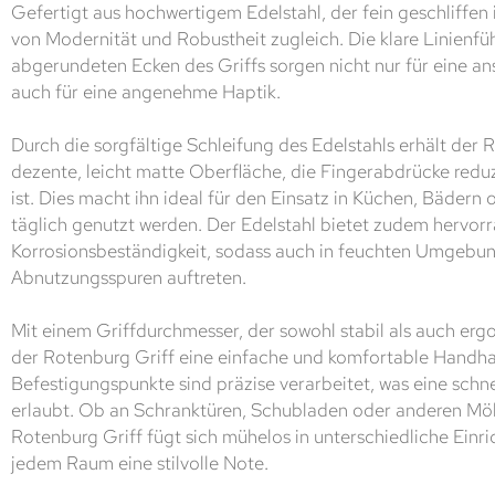
Gefertigt aus hochwertigem Edelstahl, der fein geschliffen i
von Modernität und Robustheit zugleich. Die klare Linienfü
abgerundeten Ecken des Griffs sorgen nicht nur für eine a
auch für eine angenehme Haptik.
Durch die sorgfältige Schleifung des Edelstahls erhält der 
dezente, leicht matte Oberfläche, die Fingerabdrücke reduz
ist. Dies macht ihn ideal für den Einsatz in Küchen, Bädern
täglich genutzt werden. Der Edelstahl bietet zudem hervo
Korrosionsbeständigkeit, sodass auch in feuchten Umgebu
Abnutzungsspuren auftreten.
Mit einem Griffdurchmesser, der sowohl stabil als auch ergo
der Rotenburg Griff eine einfache und komfortable Handh
Befestigungspunkte sind präzise verarbeitet, was eine schn
erlaubt. Ob an Schranktüren, Schubladen oder anderen Mö
Rotenburg Griff fügt sich mühelos in unterschiedliche Einric
jedem Raum eine stilvolle Note.