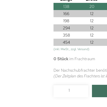
138
20
166
12
198
12
294
12
358
12
454
12
(inkl. MwSt., zzgl. Versand)
0 Stück
im Frachtraum
Der Nachschubfrachter benöti
(Der Zeitplan des Frachters is