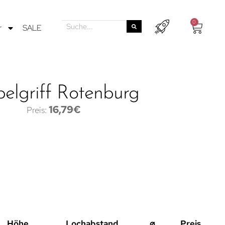
0
r
SALE
elgriff Rotenburg
16,79
€
Höhe
Lochabstand
⌀
Preis