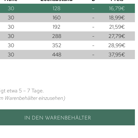
30
128
-
16,79
€
30
160
-
18,99
€
30
192
-
21,59
€
30
288
-
27,79
€
30
352
-
28,99
€
30
448
-
37,95
€
gt etwa 5 – 7 Tage.
t im Warenbehälter einzusehen)
IN DEN WARENBEHÄLTER