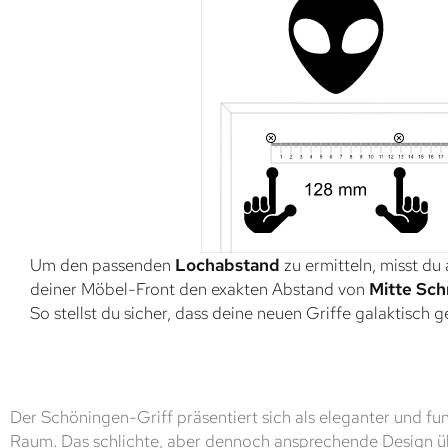
Um den passenden
Lochabstand
zu ermitteln, misst du
deiner Möbel-Front den exakten Abstand von
Mitte Sch
So stellst du sicher, dass deine neuen Griffe galaktisch 
Der Schöningen-Griff präsentiert sich als eleganter und fun
Raum. Das schlichte, aber dennoch ansprechende Design üb