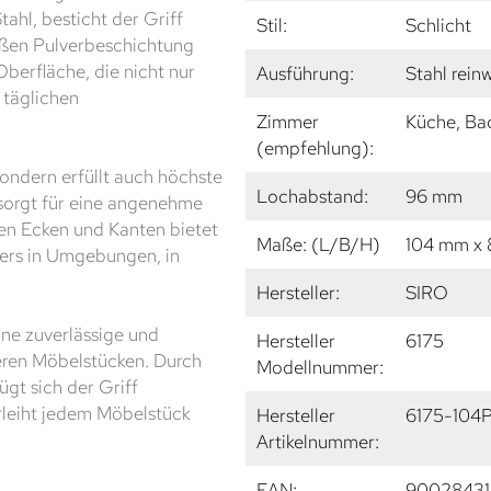
ahl, besticht der Griff
Stil:
Schlicht
eißen Pulverbeschichtung
berfläche, die nicht nur
Ausführung:
Stahl rein
 täglichen
Zimmer
Küche, Ba
(empfehlung):
sondern erfüllt auch höchste
Lochabstand:
96 mm
sorgt für eine angenehme
ten Ecken und Kanten bietet
Maße: (L/B/H)
104 mm x
ders in Umgebungen, in
Hersteller:
SIRO
ine zuverlässige und
Hersteller
6175
eren Möbelstücken. Durch
Modellnummer:
gt sich der Griff
erleiht jedem Möbelstück
Hersteller
6175-104
Artikelnummer:
EAN:
90028431