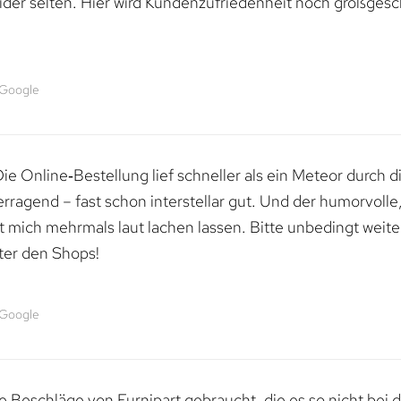
ider selten. Hier wird Kundenzufriedenheit noch großgesc
 Google
e Online‑Bestellung lief schneller als ein Meteor durch di
erragend – fast schon interstellar gut. Und der humorvolle
mich mehrmals laut lachen lassen. Bitte unbedingt weiter 
ter den Shops!
 Google
 Beschläge von Furnipart gebraucht, die es so nicht bei 