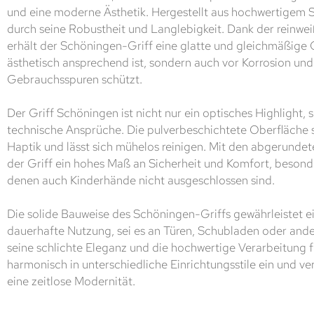
und eine moderne Ästhetik. Hergestellt aus hochwertigem St
durch seine Robustheit und Langlebigkeit. Dank der reinw
erhält der Schöningen-Griff eine glatte und gleichmäßige O
ästhetisch ansprechend ist, sondern auch vor Korrosion und
Gebrauchsspuren schützt.
Der Griff Schöningen ist nicht nur ein optisches Highlight, 
technische Ansprüche. Die pulverbeschichtete Oberfläche 
Haptik und lässt sich mühelos reinigen. Mit den abgerunde
der Griff ein hohes Maß an Sicherheit und Komfort, beson
denen auch Kinderhände nicht ausgeschlossen sind.
Die solide Bauweise des Schöningen-Griffs gewährleistet e
dauerhafte Nutzung, sei es an Türen, Schubladen oder and
seine schlichte Eleganz und die hochwertige Verarbeitung fü
harmonisch in unterschiedliche Einrichtungsstile ein und v
eine zeitlose Modernität.