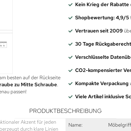
Kein Krieg der Rabatte
Shopbewertung: 4,9/5
f
Vertrauen seit 2009
übe
30 Tage Rückgaberech
Verschlüsselte Datenü
CO2-kompensierter Ve
 am besten auf der Rückseite
Kompakte Verpackung
w
raube zu Mitte Schraube
.
genau passen!
Viele Artikel inklusive 
PRODUKTBESCHREIBUNG
ktionaler Akzent für jeden
Name:
Möbelgrif
erzeugt durch klare Linien