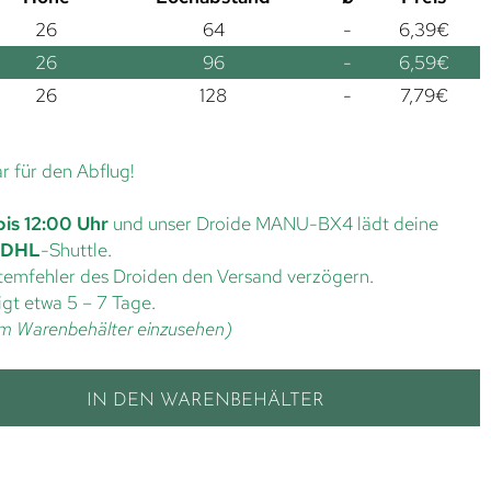
26
64
-
6,39
€
26
96
-
6,59
€
26
128
-
7,79
€
ar für den Abflug!
bis 12:00 Uhr
und unser Droide MANU-BX4 lädt deine
DHL
-Shuttle.
ystemfehler des Droiden den Versand verzögern.
gt etwa 5 – 7 Tage.
t im Warenbehälter einzusehen)
IN DEN WARENBEHÄLTER