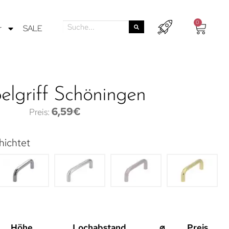
0
r
SALE
lgriff Schöningen
6,59
€
hichtet
Höhe
Lochabstand
⌀
Preis