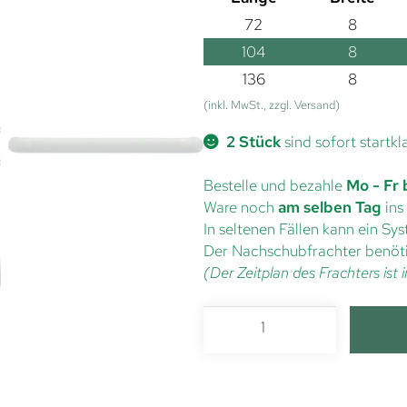
72
8
104
8
136
8
(inkl. MwSt., zzgl. Versand)
2 Stück
sind sofort startkl
Bestelle und bezahle
Mo - Fr 
Ware noch
am selben Tag
ins
In seltenen Fällen kann ein S
Der Nachschubfrachter benöti
(Der Zeitplan des Frachters is