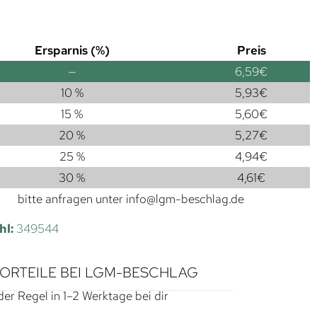
Ersparnis (%)
Preis
—
6,59
€
10 %
5,93
€
15 %
5,60
€
20 %
5,27
€
25 %
4,94
€
30 %
4,61
€
bitte anfragen unter
info@lgm-beschlag.de
hl:
349544
VORTEILE BEI LGM-BESCHLAG
der Regel in 1–2 Werktage bei dir