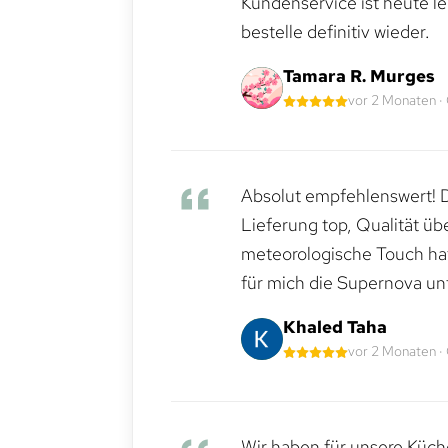
Kundenservice ist heute le
bestelle definitiv wieder.
Tamara R. Murges
vor 2 Monaten ·
Absolut empfehlenswert! Di
Lieferung top, Qualität üb
meteorologische Touch hat 
für mich die Supernova un
Khaled Taha
vor 2 Monaten ·
Wir haben für unsere Küche