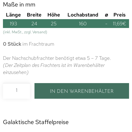
Maße in mm
Länge
Breite
Höhe
Lochabstand
⌀
Preis
193
24
25
160
-
11,69
€
(inkl. MwSt., zzgl. Versand)
0 Stück
im Frachtraum
Der Nachschubfrachter benötigt etwa 5 – 7 Tage.
(Der Zeitplan des Frachters ist im Warenbehälter
einzusehen)
IN DEN WARENBEHÄLTER
Galaktische Staffelpreise