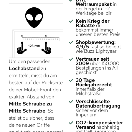
Weltraumpaket
in
der Regel in 1–2
Werktage bei dir
Kein Krieg der
Rabatte
du
bekommst immer
unseren besten Preis
Shopbewertung:
4,9/5
fast so beliebt
wie Buzz Lightyear
Vertrauen seit
Um den passenden
2009
über 150.000
Bestellungen ins All
Lochabstand
zu
geschickt
ermitteln, misst du am
30 Tage
besten auf der Rückseite
Rückgaberecht
innerhalb der
deiner Möbel-Front den
Milchstraße
exakten Abstand von
Verschlüsselte
Mitte Schraube zu
Datenübertragung
sicher vor dem
Mitte Schraube
. So
Imperium
stellst du sicher, dass
CO2-kompensierter
deine neuen Griffe
Versand
nachhaltig
mit DHL GoGreen