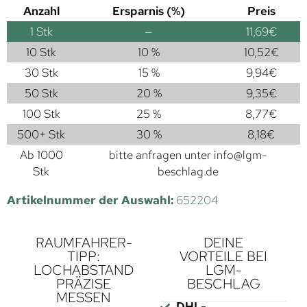
Anzahl
Ersparnis (%)
Preis
1
Stk
—
11,69
€
10 Stk
10 %
10,52
€
30 Stk
15 %
9,94
€
50 Stk
20 %
9,35
€
100 Stk
25 %
8,77
€
500+ Stk
30 %
8,18
€
Ab 1000
bitte anfragen unter
info@lgm-
Stk
beschlag.de
Artikelnummer der Auswahl:
652204
RAUMFAHRER-
DEINE
TIPP:
VORTEILE BEI
LOCHABSTAND
LGM-
PRÄZISE
BESCHLAG
MESSEN
DHL-