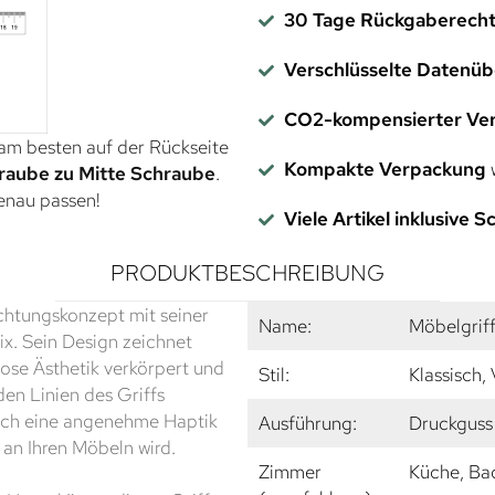
30 Tage Rückgaberech
Verschlüsselte Datenü
CO2-kompensierter Ve
 am besten auf der Rückseite
Kompakte Verpackung
w
raube zu Mitte Schraube
.
genau passen!
Viele Artikel inklusive 
PRODUKTBESCHREIBUNG
ichtungskonzept mit seiner
Name:
Möbelgriff
. Sein Design zeichnet
lose Ästhetik verkörpert und
Stil:
Klassisch,
nden Linien des Griffs
auch eine angenehme Haptik
Ausführung:
Druckguss 
 an Ihren Möbeln wird.
Zimmer
Küche, Ba