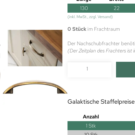
130
22
(inkl. MwSt., zzgl. Versand)
0 Stück
im Frachtraum
Der Nachschubfrachter benöti
(Der Zeitplan des Frachters is
Galaktische Staffelpreise
Anzahl
1
Stk
10 Stk