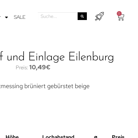
0
r
SALE
f und Einlage Eilenburg
10,49
€
tmessing brüniert gebürstet beige
Höhe
Lochabstand
⌀
Preis