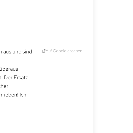
Auf Google ansehen
h aus und sind
 überaus
. Der Ersatz
cher
hrieben! Ich