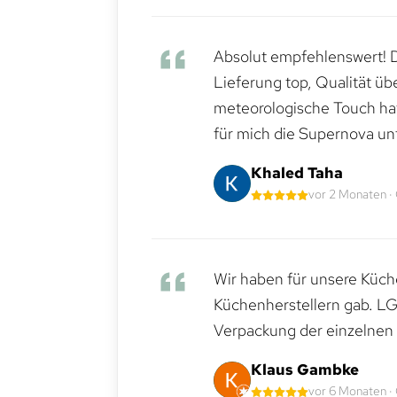
Absolut empfehlenswert! Di
Lieferung top, Qualität üb
meteorologische Touch hat 
für mich die Supernova un
Khaled Taha
vor 2 Monaten ·
Wir haben für unsere Küche
Küchenherstellern gab. LG
Verpackung der einzelnen G
Klaus Gambke
vor 6 Monaten ·