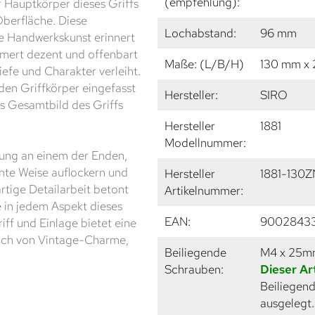
(empfehlung):
r Hauptkörper dieses Griffs
Oberfläche. Diese
Lochabstand:
96 mm
lle Handwerkskunst erinnert
mmert dezent und offenbart
Maße: (L/B/H)
130 mm x
iefe und Charakter verleiht.
 den Griffkörper eingefasst
Hersteller:
SIRO
as Gesamtbild des Griffs
Hersteller
1881
Modellnummer:
tung an einem der Enden,
ante Weise auflockern und
Hersteller
1881-130
artige Detailarbeit betont
Artikelnummer:
 in jedem Aspekt dieses
EAN:
9002843
iff und Einlage bietet eine
uch von Vintage-Charme,
Beiliegende
M4 x 25
Schrauben:
Dieser Ar
Beiliegend
ausgelegt