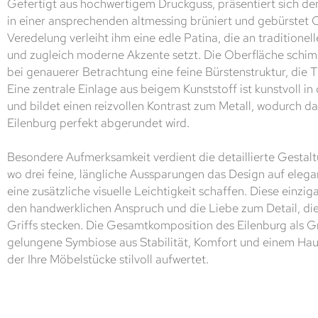
Gefertigt aus hochwertigem Druckguss, präsentiert sich de
in einer ansprechenden altmessing brüniert und gebürstet 
Veredelung verleiht ihm eine edle Patina, die an traditione
und zugleich moderne Akzente setzt. Die Oberfläche schi
bei genauerer Betrachtung eine feine Bürstenstruktur, die T
Eine zentrale Einlage aus beigem Kunststoff ist kunstvoll in
und bildet einen reizvollen Kontrast zum Metall, wodurch d
Eilenburg perfekt abgerundet wird.
Besondere Aufmerksamkeit verdient die detaillierte Gestal
wo drei feine, längliche Aussparungen das Design auf eleg
eine zusätzliche visuelle Leichtigkeit schaffen. Diese einzig
den handwerklichen Anspruch und die Liebe zum Detail, die
Griffs stecken. Die Gesamtkomposition des Eilenburg als Gr
gelungene Symbiose aus Stabilität, Komfort und einem Ha
der Ihre Möbelstücke stilvoll aufwertet.