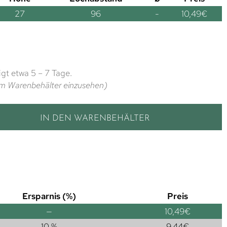
27
96
-
10,49
€
gt etwa 5 – 7 Tage.
t im Warenbehälter einzusehen)
IN DEN WARENBEHÄLTER
Ersparnis (%)
Preis
—
10,49
€
10 %
9,44
€