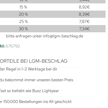
15 %
8,92
€
20 %
8,39
€
25 %
7,87
€
30 %
7,34
€
bitte anfragen unter
info@lgm-beschlag.de
hl:
676792
VORTEILE BEI LGM-BESCHLAG
der Regel in 1–2 Werktage bei dir
du bekommst immer unseren besten Preis
ast so beliebt wie Buzz Lightyear
r 150.000 Bestellungen ins All geschickt