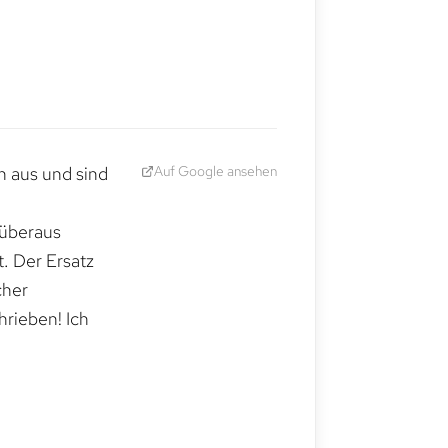
Auf Google ansehen
h aus und sind
 überaus
. Der Ersatz
cher
hrieben! Ich