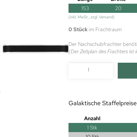
153
20
(inkl. MwSt., zzgl. Versand)
0 Stück
im Frachtraum
Der Nachschubfrachter benöti
(Der Zeitplan des Frachters is
Galaktische Staffelpreise
Anzahl
1
Stk
10 Stk