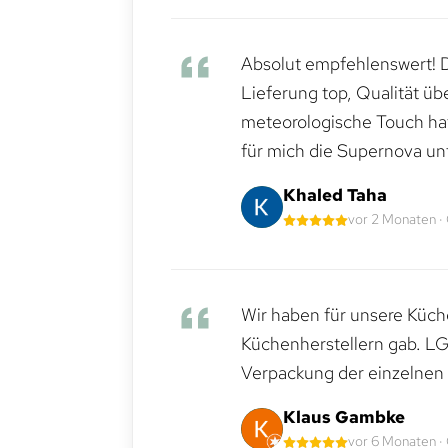
Absolut empfehlenswert! Di
Lieferung top, Qualität üb
meteorologische Touch hat 
für mich die Supernova un
Khaled Taha
vor 2 Monaten ·
Wir haben für unsere Küche
Küchenherstellern gab. LG
Verpackung der einzelnen G
Klaus Gambke
vor 6 Monaten ·