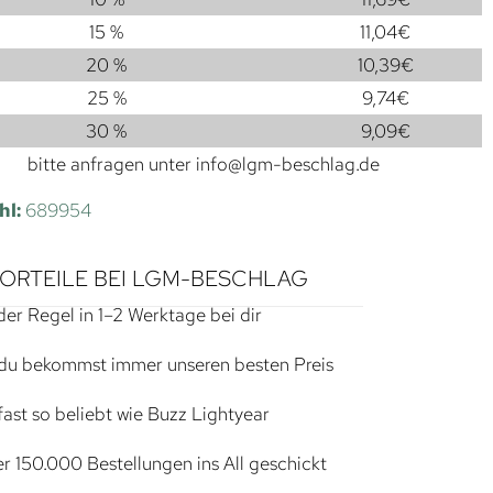
15 %
11,04
€
20 %
10,39
€
25 %
9,74
€
30 %
9,09
€
bitte anfragen unter
info@lgm-beschlag.de
hl:
689954
VORTEILE BEI LGM-BESCHLAG
der Regel in 1–2 Werktage bei dir
du bekommst immer unseren besten Preis
ast so beliebt wie Buzz Lightyear
r 150.000 Bestellungen ins All geschickt