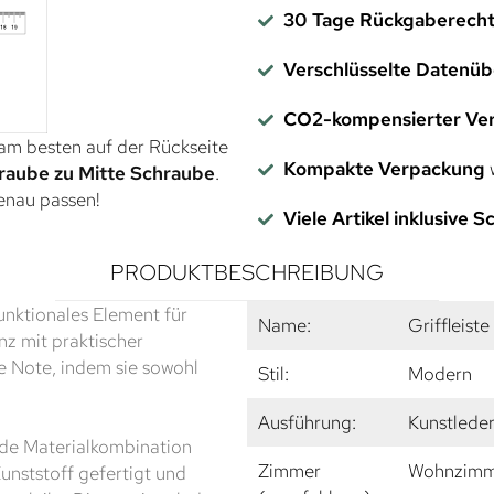
30 Tage Rückgaberech
Verschlüsselte Datenü
CO2-kompensierter Ve
 am besten auf der Rückseite
Kompakte Verpackung
w
raube zu Mitte Schraube
.
genau passen!
Viele Artikel inklusive 
PRODUKTBESCHREIBUNG
 funktionales Element für
Name:
Griffleist
z mit praktischer
 Note, indem sie sowohl
Stil:
Modern
Ausführung:
Kunstleder
ende Materialkombination
Zimmer
Wohnzimme
unststoff gefertigt und