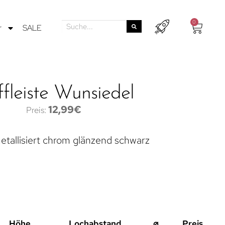
0
r
SALE
ffleiste Wunsiedel
12,99
€
etallisiert chrom glänzend schwarz
Höhe
Lochabstand
⌀
Preis