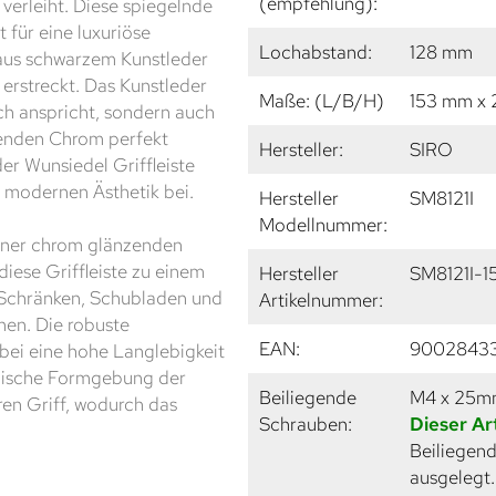
(empfehlung):
verleiht. Diese spiegelnde
 für eine luxuriöse
Lochabstand:
128 mm
 aus schwarzem Kunstleder
 erstreckt. Das Kunstleder
Maße: (L/B/H)
153 mm x 
isch anspricht, sondern auch
zenden Chrom perfekt
Hersteller:
SIRO
r Wunsiedel Griffleiste
 modernen Ästhetik bei.
Hersteller
SM8121I
Modellnummer:
einer chrom glänzenden
iese Griffleiste zu einem
Hersteller
SM8121I-
m Schränken, Schubladen und
Artikelnummer:
en. Die robuste
EAN:
9002843
abei eine hohe Langlebigkeit
omische Formgebung der
Beiliegende
M4 x 25
ren Griff, wodurch das
Schrauben:
Dieser Ar
Beiliegend
ausgelegt