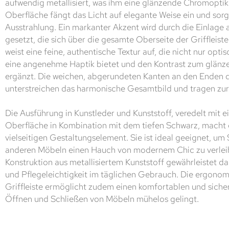
aufwendig metallisiert, was ihm eine glänzende Chromoptik 
Oberfläche fängt das Licht auf elegante Weise ein und sorgt
Ausstrahlung. Ein markanter Akzent wird durch die Einlage
gesetzt, die sich über die gesamte Oberseite der Griffleiste
weist eine feine, authentische Textur auf, die nicht nur opt
eine angenehme Haptik bietet und den Kontrast zum glän
ergänzt. Die weichen, abgerundeten Kanten an den Enden de
unterstreichen das harmonische Gesamtbild und tragen zur
Die Ausführung in Kunstleder und Kunststoff, veredelt mit 
Oberfläche in Kombination mit dem tiefen Schwarz, macht d
vielseitigen Gestaltungselement. Sie ist ideal geeignet, u
anderen Möbeln einen Hauch von modernem Chic zu verleih
Konstruktion aus metallisiertem Kunststoff gewährleistet d
und Pflegeleichtigkeit im täglichen Gebrauch. Die ergon
Griffleiste ermöglicht zudem einen komfortablen und siche
Öffnen und Schließen von Möbeln mühelos gelingt.