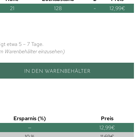
21
128
-
12,99
€
gt etwa 5 – 7 Tage.
t im Warenbehälter einzusehen)
IN DEN WARENBEHÄLTER
Ersparnis (%)
Preis
—
12,99
€
10 %
11,69
€