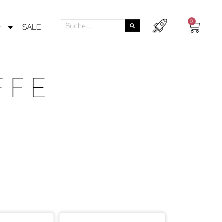
0
r
SALE
FFE