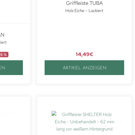
Griffleiste TUBA
Holz Eiche – Lackiert
AN
iert
14,49
€
35 %
EN
ARTIKEL ANZEIGEN