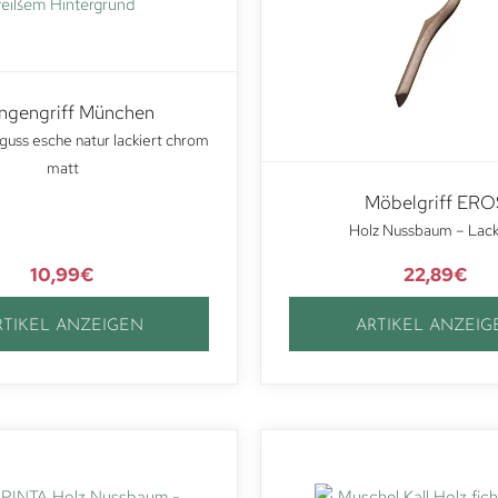
ngengriff München
guss esche natur lackiert chrom
matt
Möbelgriff ERO
Holz Nussbaum – Lack
10,99
€
22,89
€
RTIKEL ANZEIGEN
ARTIKEL ANZEIG