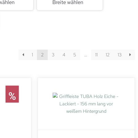
wählen
Breite wählen
1
2
3
4
5
…
11
12
13