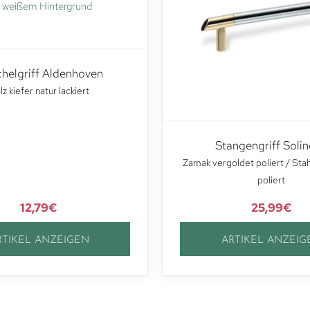
helgriff Aldenhoven
z kiefer natur lackiert
Stangengriff Soli
Zamak vergoldet poliert / Sta
poliert
12,79
€
25,99
€
RTIKEL ANZEIGEN
ARTIKEL ANZEIG