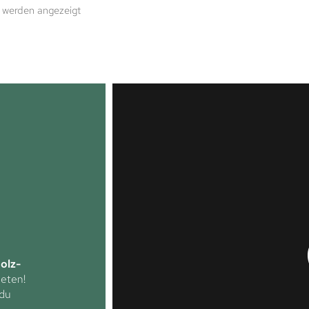
 werden angezeigt
olz-
neten!
du