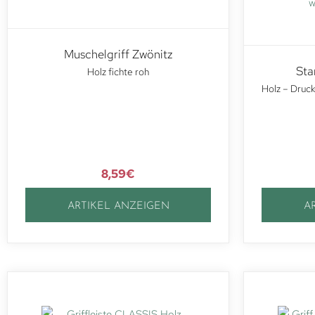
Muschelgriff Zwönitz
Sta
Holz fichte roh
Holz – Druck
8,59
€
ARTIKEL ANZEIGEN
A