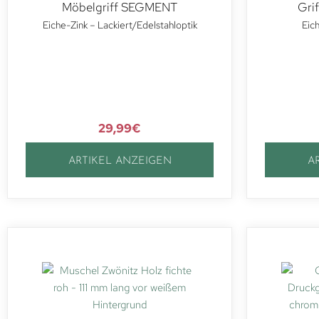
Möbelgriff SEGMENT
Gri
Eiche-Zink – Lackiert/Edelstahloptik
Eic
29,99
€
ARTIKEL ANZEIGEN
A