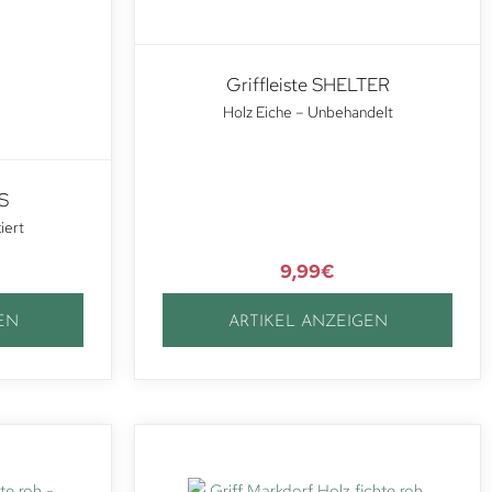
Griffleiste SHELTER
Holz Eiche – Unbehandelt
S
iert
9,99
€
EN
ARTIKEL ANZEIGEN