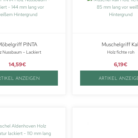
öbelgriff PINTA
Muschelgriff Kal
z Nussbaum – Lackiert
Holz fichte roh
14,59
€
6,19
€
RTIKEL ANZEIGEN
ARTIKEL ANZEIG