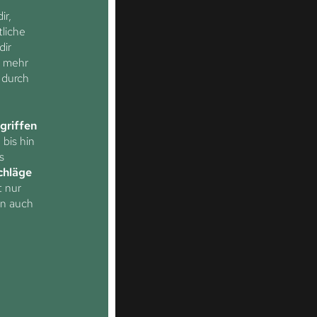
ir,
liche
dir
e mehr
 durch
griffen
 bis hin
s
chläge
t nur
rn auch