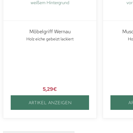
Möbelgriff Wernau
Musc
Holz eiche gebeizt lackiert
Hol
5,29
€
ARTIKEL ANZEIGEN
A