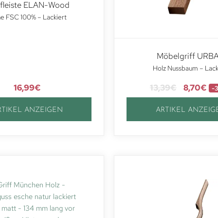
ffleiste ELAN-Wood
he FSC 100% – Lackiert
Möbelgriff URB
Holz Nussbaum – Lack
16,99
€
13,39
€
8,70
€
-
RTIKEL ANZEIGEN
ARTIKEL ANZEIG