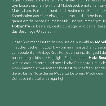
jedes Möbelstück in neue Dimensionen. Für die perfekte
Symbiose zwischen Griff und Möbelstück empfehlen wir d
Material und Farbe harmonisch abzustimmen. Eine einheit
Kombination aus einer einzigen Holzart und -farbe bringt 
garantiert die beste Raumästhetik. Und wie immer gilt: J
Holzgriffe
du bestellst, desto günstiger wird deine Reise
das Beschläge-Universum!
Unser Sortiment bietet dir eine riesige Auswahl an
Möbel
in authentischer Holzoptik – vom minimalistischen Design
zum opulenten Vintage-Stil. Für jeden Einrichtungsstil da
passende galaktische Highlight! Einige unserer
Holz-Bes
kombinieren hölzerne und metallische Elemente, um nich
einen harmonischen Materialkontrast zu schaffen, sonde
die exklusive Note deiner Möbel zu betonen. Mach dein
Zuhause interstellar einzigartig!