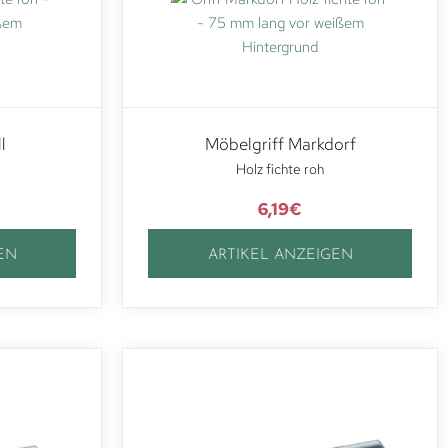
l
Möbelgriff Markdorf
Holz fichte roh
6,19
€
EN
ARTIKEL ANZEIGEN