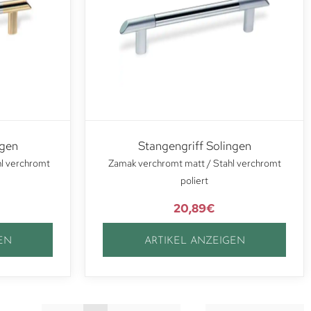
ngen
Stangengriff Solingen
hl verchromt
Zamak verchromt matt / Stahl verchromt
poliert
20,89
€
EN
ARTIKEL ANZEIGEN