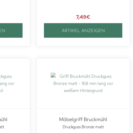
7,49
€
EN
ARTIKEL ANZEIGEN
mühl
Möbelgriff Bruckmühl
att
Druckguss Bronze matt