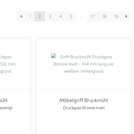
1
2
3
4
5
…
17
18
19
mühl
Möbelgriff Bruckmühl
essingt
Druckguss Bronze matt