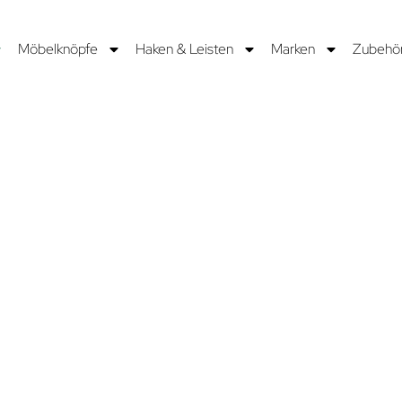
Möbelknöpfe
Haken & Leisten
Marken
Zubehö
hönheit
einer
gen wir
n der
men und
ist