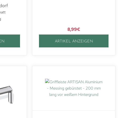
dorf
matt
g
8,99
€
EN
ARTIKEL ANZEIGEN