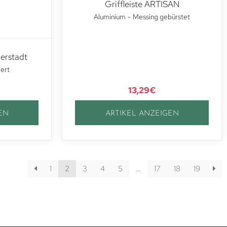
Griffleiste ARTISAN
Aluminium – Messing gebürstet
derstadt
ert
13,29
€
EN
ARTIKEL ANZEIGEN
1
2
3
4
5
…
17
18
19