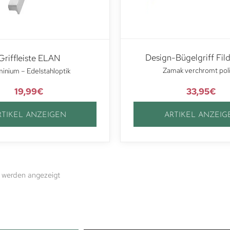
Design-Bügelgriff Fil
Griffleiste ELAN
Zamak verchromt poli
inium – Edelstahloptik
19,99
€
33,95
€
RTIKEL ANZEIGEN
ARTIKEL ANZEIG
 werden angezeigt