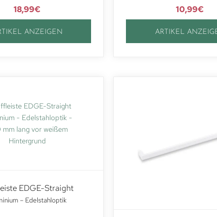
18,99
€
10,99
€
RTIKEL ANZEIGEN
ARTIKEL ANZEIG
leiste EDGE-Straight
inium – Edelstahloptik