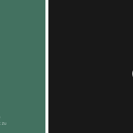
h
k zu