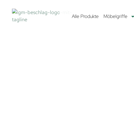
Alle Produkte
Möbelgriffe
MÖBELGRIFFE
Entdecke die neuesten Möbelgriff-Trends – von der Sc
des Adlernebels bis zur faszinierenden Spiralgalaxie. Mit 
Auswahl von über 2.200 einzigartigen Möbelgriffen brin
frischen Stil in dein Zuhause. In unserem großen Lager i
Milchstraße findest du Möbelgriffe in allen Farben, For
aus verschiedensten Materialien – für jeden Geschmack 
etwas dabei.