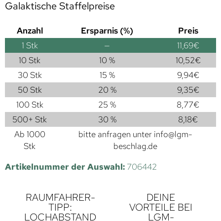
Galaktische Staffelpreise
Anzahl
Ersparnis (%)
Preis
1
Stk
—
11,69
€
10 Stk
10 %
10,52
€
30 Stk
15 %
9,94
€
50 Stk
20 %
9,35
€
100 Stk
25 %
8,77
€
500+ Stk
30 %
8,18
€
Ab 1000
bitte anfragen unter
info@lgm-
Stk
beschlag.de
Artikelnummer der Auswahl:
706442
RAUMFAHRER-
DEINE
TIPP:
VORTEILE BEI
LOCHABSTAND
LGM-