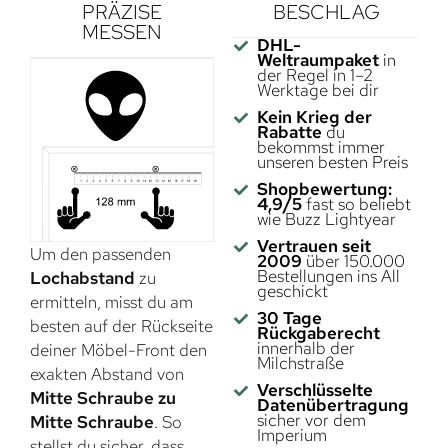
PRÄZISE
BESCHLAG
MESSEN
DHL-
Weltraumpaket
in
der Regel in 1–2
Werktage bei dir
Kein Krieg der
Rabatte
du
bekommst immer
unseren besten Preis
Shopbewertung:
4,9/5
fast so beliebt
wie Buzz Lightyear
Vertrauen seit
Um den passenden
2009
über 150.000
Bestellungen ins All
Lochabstand
zu
geschickt
ermitteln, misst du am
30 Tage
besten auf der Rückseite
Rückgaberecht
innerhalb der
deiner Möbel-Front den
Milchstraße
exakten Abstand von
Verschlüsselte
Mitte Schraube zu
Datenübertragung
sicher vor dem
Mitte Schraube
. So
Imperium
stellst du sicher, dass