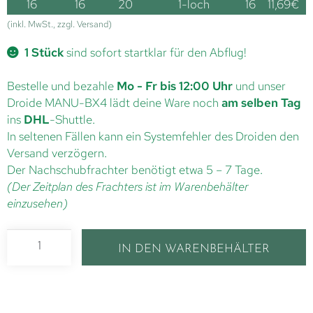
16
16
20
1-loch
16
11,69
€
(inkl. MwSt., zzgl. Versand)
1 Stück
sind sofort startklar für den Abflug!
Bestelle und bezahle
Mo - Fr bis 12:00 Uhr
und unser
Droide MANU-BX4 lädt deine Ware noch
am selben Tag
ins
DHL
-Shuttle.
In seltenen Fällen kann ein Systemfehler des Droiden den
Versand verzögern.
Der Nachschubfrachter benötigt etwa 5 – 7 Tage.
(Der Zeitplan des Frachters ist im Warenbehälter
einzusehen)
IN DEN WARENBEHÄLTER